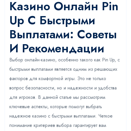
Казино Онлайн Pin
Up С Быстрыми
Выплатами: Советы
И Рекомендации
Выбор онлайн-казино, особенно такого как Pin Up, с
быстрыми выплатами является одним из решающих
факторов для комфортной игры. Это не только
вопрос безопасности, но и надежности и удобства
для игроков. В данной статье мы рассмотрим
ключевые аспекты, которые помогут выбрать
надежное казино с быстрыми выплатами. Четкое
понимание критериев выбора гарантирует вам