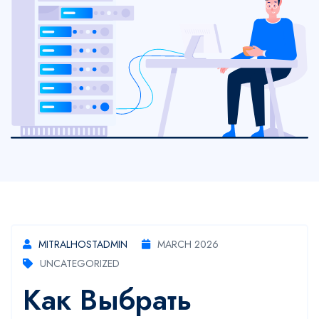
MITRALHOSTADMIN
MARCH 2026
UNCATEGORIZED
Как Выбрать