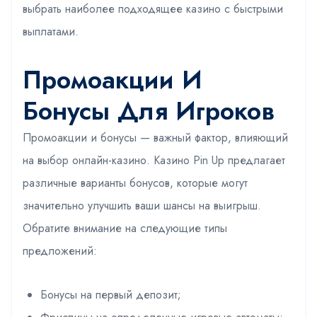
выбрать наиболее подходящее казино с быстрыми
выплатами.
Промоакции И
Бонусы Для Игроков
Промоакции и бонусы — важный фактор, влияющий
на выбор онлайн-казино. Казино Pin Up предлагает
различные варианты бонусов, которые могут
значительно улучшить ваши шансы на выигрыш.
Обратите внимание на следующие типы
предложений:
Бонусы на первый депозит;