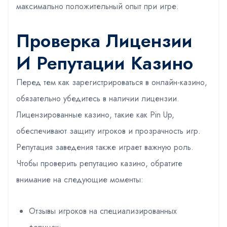
максимально положительный опыт при игре.
Проверка Лицензии
И Репутации Казино
Перед тем как зарегистрироваться в онлайн-казино,
обязательно убедитесь в наличии лицензии.
Лицензированные казино, такие как Pin Up,
обеспечивают защиту игроков и прозрачность игр.
Репутация заведения также играет важную роль.
Чтобы проверить репутацию казино, обратите
внимание на следующие моменты:
Отзывы игроков на специализированных