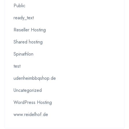
Public
ready_text
Reseller Hosting
Shared hosting
Spinathlon
test
udenheimbbqshop.de
Uncategorized
WordPress Hosting
www.reidelhof.de