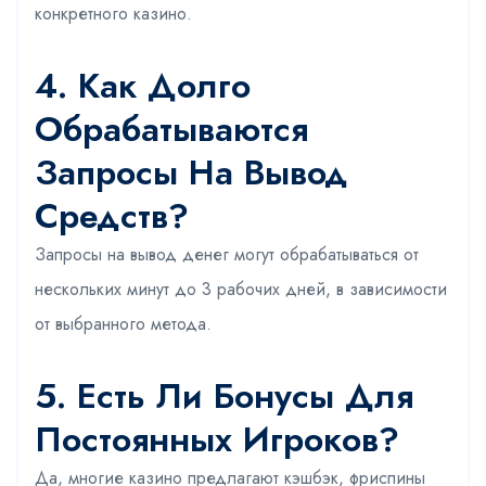
конкретного казино.
4. Как Долго
Обрабатываются
Запросы На Вывод
Средств?
Запросы на вывод денег могут обрабатываться от
нескольких минут до 3 рабочих дней, в зависимости
от выбранного метода.
5. Есть Ли Бонусы Для
Постоянных Игроков?
Да, многие казино предлагают кэшбэк, фриспины