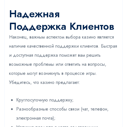
Надежная
Поддержка Клиентов
Наконец, важным аспектом выбора казино является
наличие качественной поддержки клиентов. Быстрая
и доступная поддержка поможет вам решить
возможные проблемы или ответить на вопросы,
которые могут возникнуть в процессе игры.
Убедитесь, что казино предлагает:
Круглосуточную поддержку;
Разнообразные способы связи (чат, телефон,
электронная почта);