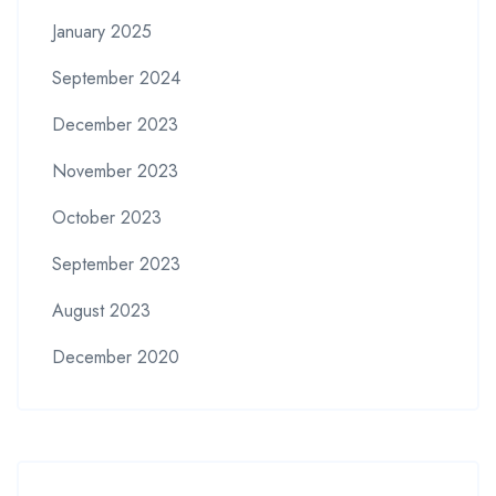
January 2025
September 2024
December 2023
November 2023
October 2023
September 2023
August 2023
December 2020