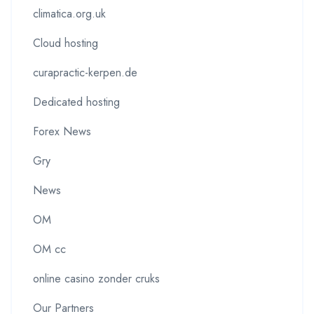
climatica.org.uk
Cloud hosting
curapractic-kerpen.de
Dedicated hosting
Forex News
Gry
News
OM
OM cc
online casino zonder cruks
Our Partners