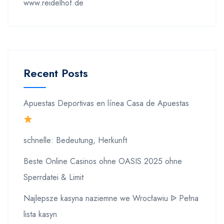
www.reidelhof.de
Recent Posts
Apuestas Deportivas en línea Casa de Apuestas
schnelle: Bedeutung, Herkunft
Beste Online Casinos ohne OASIS 2025 ohne
Sperrdatei & Limit
Najlepsze kasyna naziemne we Wrocławiu ᐉ Pełna
lista kasyn