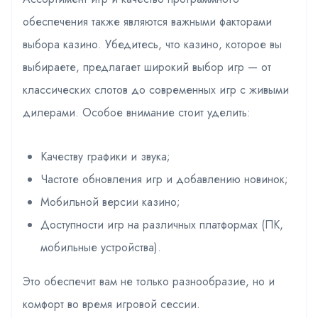
обеспечения также являются важными факторами
выбора казино. Убедитесь, что казино, которое вы
выбираете, предлагает широкий выбор игр — от
классических слотов до современных игр с живыми
дилерами. Особое внимание стоит уделить:
Качеству графики и звука;
Частоте обновления игр и добавлению новинок;
Мобильной версии казино;
Доступности игр на различных платформах (ПК,
мобильные устройства).
Это обеспечит вам не только разнообразие, но и
комфорт во время игровой сессии.