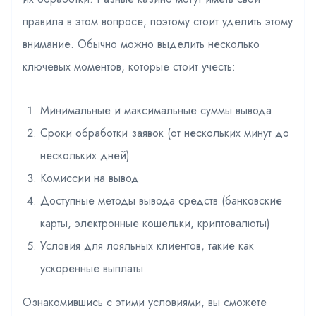
правила в этом вопросе, поэтому стоит уделить этому
внимание. Обычно можно выделить несколько
ключевых моментов, которые стоит учесть:
Минимальные и максимальные суммы вывода
Сроки обработки заявок (от нескольких минут до
нескольких дней)
Комиссии на вывод
Доступные методы вывода средств (банковские
карты, электронные кошельки, криптовалюты)
Условия для лояльных клиентов, такие как
ускоренные выплаты
Ознакомившись с этими условиями, вы сможете