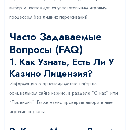
выбор и наслаждаться увлекательным игровым
процессом без лишних переживаний.
Часто Задаваемые
Вопросы (FAQ)
1. Как Узнать, Есть Ли У
Казино Лицензия?
Информацию о лицензии можно найти на
официальном сайте казино, в разделе “О нас” или
“Лицензия”. Также нужно проверять авторитетные
игровые порталы.