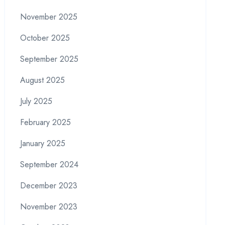
November 2025
October 2025
September 2025
August 2025
July 2025
February 2025
January 2025
September 2024
December 2023
November 2023