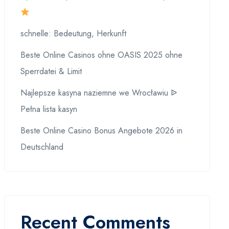
schnelle: Bedeutung, Herkunft
Beste Online Casinos ohne OASIS 2025 ohne
Sperrdatei & Limit
Najlepsze kasyna naziemne we Wrocławiu ᐉ
Pełna lista kasyn
Beste Online Casino Bonus Angebote 2026 in
Deutschland
Recent Comments