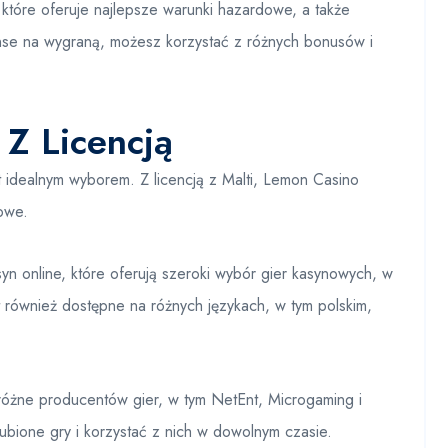
które oferuje najlepsze warunki hazardowe, a także
nse na wygraną, możesz korzystać z różnych bonusów i
 Z Licencją
st idealnym wyborem. Z licencją z Malti, Lemon Casino
owe.
yn online, które oferują szeroki wybór gier kasynowych, w
st również dostępne na różnych językach, w tym polskim,
óżne producentów gier, w tym NetEnt, Microgaming i
bione gry i korzystać z nich w dowolnym czasie.