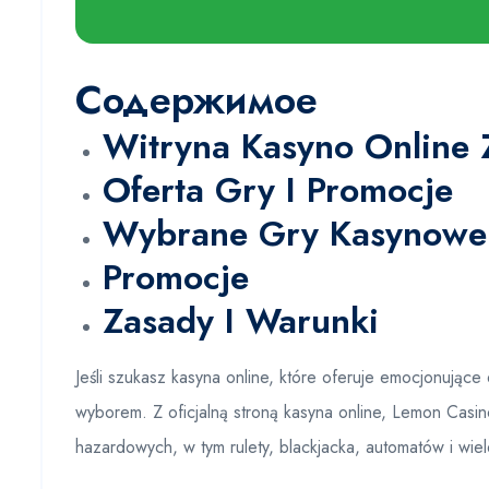
Содержимое
Witryna Kasyno Online 
Oferta Gry I Promocje
Wybrane Gry Kasynowe
Promocje
Zasady I Warunki
Jeśli szukasz kasyna online, które oferuje emocjonują
wyborem. Z oficjalną stroną kasyna online, Lemon Casin
hazardowych, w tym rulety, blackjacka, automatów i wiel