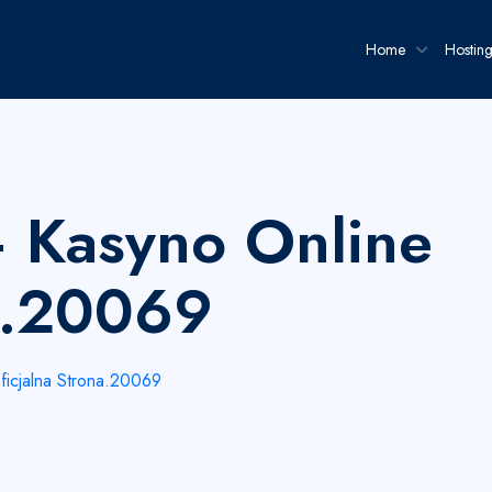
Home
Hostin
 Kasyno Online
na.20069
icjalna Strona.20069