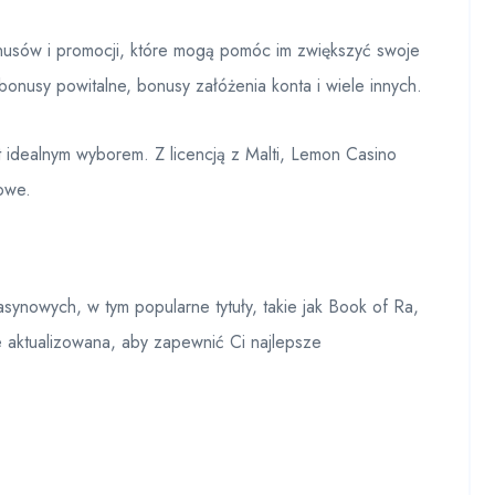
nusów i promocji, które mogą pomóc im zwiększyć swoje
onusy powitalne, bonusy załóżenia konta i wiele innych.
st idealnym wyborem. Z licencją z Malti, Lemon Casino
owe.
nowych, w tym popularne tytuły, takie jak Book of Ra,
le aktualizowana, aby zapewnić Ci najlepsze