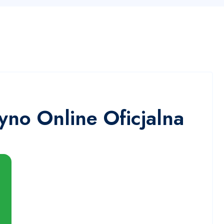
no Online Oficjalna