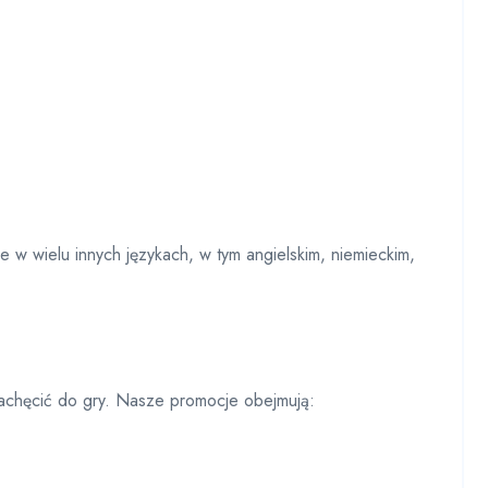
że w wielu innych językach, w tym angielskim, niemieckim,
achęcić do gry. Nasze promocje obejmują: