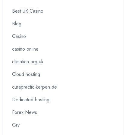
Best UK Casino
Blog
Casino
casino online
climatica.org.uk
Cloud hosting
curapractic-kerpen.de
Dedicated hosting
Forex News
Gry