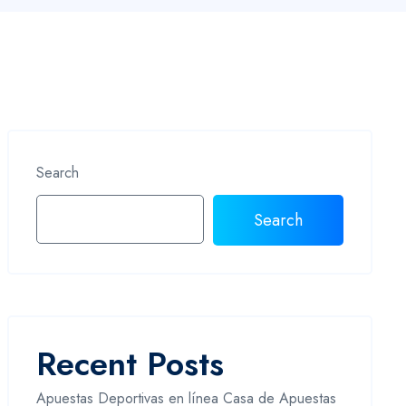
Search
Search
Recent Posts
Apuestas Deportivas en línea Casa de Apuestas