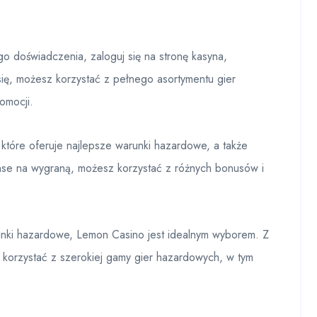
o doświadczenia, zaloguj się na stronę kasyna,
 się, możesz korzystać z pełnego asortymentu gier
omocji.
które oferuje najlepsze warunki hazardowe, a także
nse na wygraną, możesz korzystać z różnych bonusów i
arunki hazardowe, Lemon Casino jest idealnym wyborem. Z
z korzystać z szerokiej gamy gier hazardowych, w tym