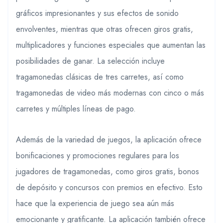
gráficos impresionantes y sus efectos de sonido
envolventes, mientras que otras ofrecen giros gratis,
multiplicadores y funciones especiales que aumentan las
posibilidades de ganar. La selección incluye
tragamonedas clásicas de tres carretes, así como
tragamonedas de video más modernas con cinco o más
carretes y múltiples líneas de pago.
Además de la variedad de juegos, la aplicación ofrece
bonificaciones y promociones regulares para los
jugadores de tragamonedas, como giros gratis, bonos
de depósito y concursos con premios en efectivo. Esto
hace que la experiencia de juego sea aún más
emocionante y gratificante. La aplicación también ofrece