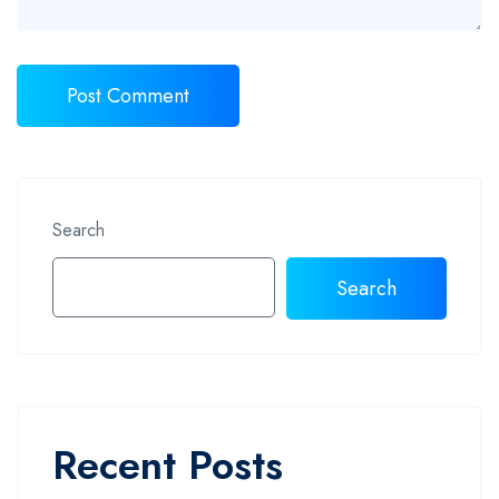
Search
Search
Recent Posts