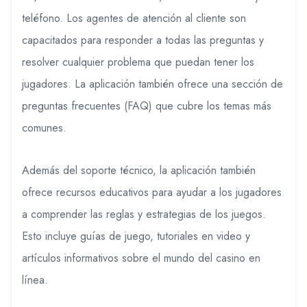
teléfono. Los agentes de atención al cliente son
capacitados para responder a todas las preguntas y
resolver cualquier problema que puedan tener los
jugadores. La aplicación también ofrece una sección de
preguntas frecuentes (FAQ) que cubre los temas más
comunes.
Además del soporte técnico, la aplicación también
ofrece recursos educativos para ayudar a los jugadores
a comprender las reglas y estrategias de los juegos.
Esto incluye guías de juego, tutoriales en video y
artículos informativos sobre el mundo del casino en
línea.