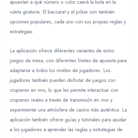
apuestan a qué número o color caerá la bola en la
ruleta giratoria. El baccarat y el póker son también
opciones populares, cada uno con sus propias reglas y
estrategias.
La aplicación ofrece diferentes variantes de estos
juegos de mesa, con diferentes límites de apuesta para
adaptarse a todos los niveles de jugadores. Los
jugadores también pueden disfrutar de juegos con
crupieres en vivo, lo que les permite interactuar con
crupieres reales a través de transmisión en vivo y
experimentar una atmósfera de casino más auténtica. La
aplicación también ofrece guías y tutoriales para ayudar
a los jugadores a aprender las reglas y estrategias de