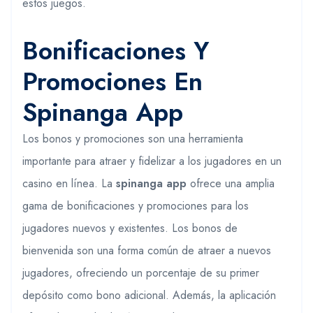
estos juegos.
Bonificaciones Y
Promociones En
Spinanga App
Los bonos y promociones son una herramienta
importante para atraer y fidelizar a los jugadores en un
casino en línea. La
spinanga app
ofrece una amplia
gama de bonificaciones y promociones para los
jugadores nuevos y existentes. Los bonos de
bienvenida son una forma común de atraer a nuevos
jugadores, ofreciendo un porcentaje de su primer
depósito como bono adicional. Además, la aplicación