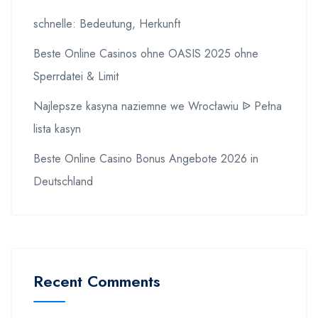
schnelle: Bedeutung, Herkunft
Beste Online Casinos ohne OASIS 2025 ohne
Sperrdatei & Limit
Najlepsze kasyna naziemne we Wrocławiu ᐉ Pełna
lista kasyn
Beste Online Casino Bonus Angebote 2026 in
Deutschland
Recent Comments