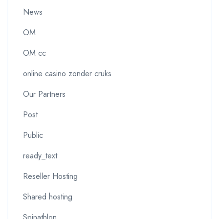
News
OM
OM cc
online casino zonder cruks
Our Partners
Post
Public
ready_text
Reseller Hosting
Shared hosting
Spinathlon