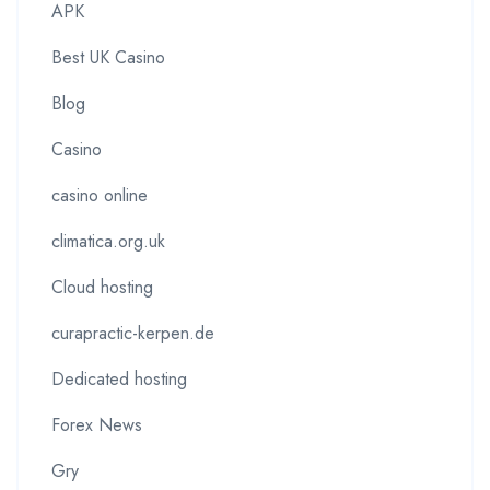
APK
Best UK Casino
Blog
Casino
casino online
climatica.org.uk
Cloud hosting
curapractic-kerpen.de
Dedicated hosting
Forex News
Gry