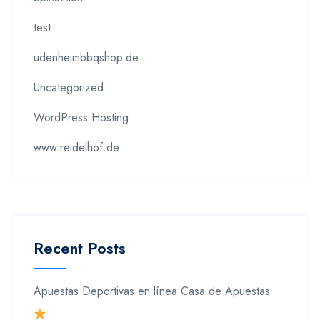
test
udenheimbbqshop.de
Uncategorized
WordPress Hosting
www.reidelhof.de
Recent Posts
Apuestas Deportivas en línea Casa de Apuestas