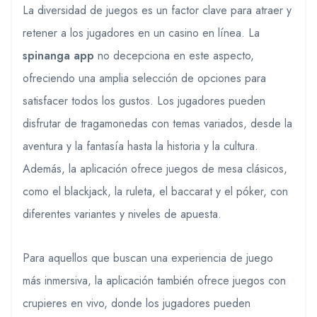
La diversidad de juegos es un factor clave para atraer y
retener a los jugadores en un casino en línea. La
spinanga app
no decepciona en este aspecto,
ofreciendo una amplia selección de opciones para
satisfacer todos los gustos. Los jugadores pueden
disfrutar de tragamonedas con temas variados, desde la
aventura y la fantasía hasta la historia y la cultura.
Además, la aplicación ofrece juegos de mesa clásicos,
como el blackjack, la ruleta, el baccarat y el póker, con
diferentes variantes y niveles de apuesta.
Para aquellos que buscan una experiencia de juego
más inmersiva, la aplicación también ofrece juegos con
crupieres en vivo, donde los jugadores pueden