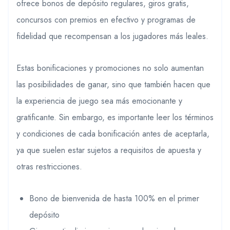
ofrece bonos de depósito regulares, giros gratis,
concursos con premios en efectivo y programas de
fidelidad que recompensan a los jugadores más leales.
Estas bonificaciones y promociones no solo aumentan
las posibilidades de ganar, sino que también hacen que
la experiencia de juego sea más emocionante y
gratificante. Sin embargo, es importante leer los términos
y condiciones de cada bonificación antes de aceptarla,
ya que suelen estar sujetos a requisitos de apuesta y
otras restricciones.
Bono de bienvenida de hasta 100% en el primer
depósito