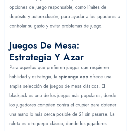
opciones de juego responsable, como límites de
depósito y autoexclusión, para ayudar a los jugadores a
controlar su gasto y evitar problemas de juego.
Juegos De Mesa:
Estrategia Y Azar
Para aquellos que prefieren juegos que requieren
habilidad y estrategia, la
spinanga app
ofrece una
amplia selección de juegos de mesa clásicos. El
blackjack es uno de los juegos más populares, donde
los jugadores compiten contra el crupier para obtener
una mano lo más cerca posible de 21 sin pasarse. La
ruleta es otro juego clásico, donde los jugadores