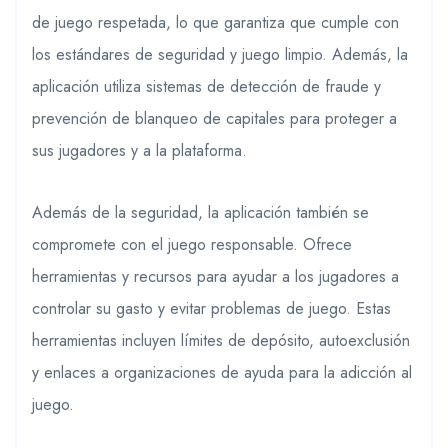
de juego respetada, lo que garantiza que cumple con
los estándares de seguridad y juego limpio. Además, la
aplicación utiliza sistemas de detección de fraude y
prevención de blanqueo de capitales para proteger a
sus jugadores y a la plataforma.
Además de la seguridad, la aplicación también se
compromete con el juego responsable. Ofrece
herramientas y recursos para ayudar a los jugadores a
controlar su gasto y evitar problemas de juego. Estas
herramientas incluyen límites de depósito, autoexclusión
y enlaces a organizaciones de ayuda para la adicción al
juego.