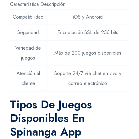
Característica Descripción
Compatibilidad
iOS y Android
Seguridad
Encriptación SSL de 256 bits
Variedad de
Más de 200 juegos disponibles
juegos
Atención al
Soporte 24/7 vía chat en vivo y
cliente
correo electrónico
Tipos De Juegos
Disponibles En
Spinanga App