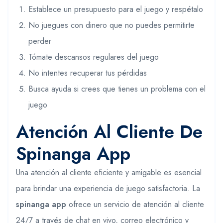
Establece un presupuesto para el juego y respétalo
No juegues con dinero que no puedes permitirte
perder
Tómate descansos regulares del juego
No intentes recuperar tus pérdidas
Busca ayuda si crees que tienes un problema con el
juego
Atención Al Cliente De
Spinanga App
Una atención al cliente eficiente y amigable es esencial
para brindar una experiencia de juego satisfactoria. La
spinanga app
ofrece un servicio de atención al cliente
24/7 a través de chat en vivo, correo electrónico y