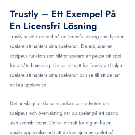
Trustly – Ett Exempel På
En Licensfri Lösning
Trustly är ett exempel på en licensfri lösning som hjälper
spelare att hantera sina spelvanor. De erbjuder en
spelpaus-funktion som tillåter spelare att pausa sitt spel
för att återhämta sig. Det är ett sätt för Trustly att hjälpa
spelare att hantera sina spelvanor och se till att de har
en bra upplevelse.
Det är viktigt att du som spelare är medveten om
spelpaus och övervakning när du spelar på ett casino
utan svensk licens. Det är ett sätt för dig att ha en
positiv upplevelse och att du kan njuta av spelet på