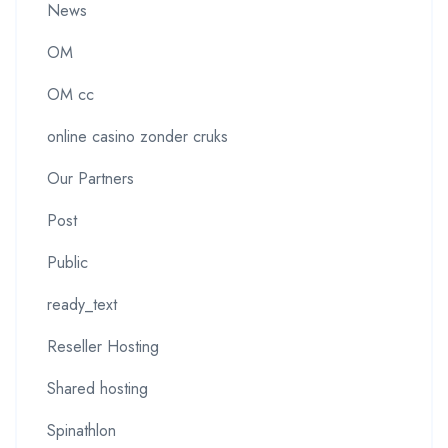
News
OM
OM cc
online casino zonder cruks
Our Partners
Post
Public
ready_text
Reseller Hosting
Shared hosting
Spinathlon