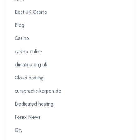
Best UK Casino
Blog
Casino
casino online
climatica.org.uk
Cloud hosting
curapractic-kerpen.de
Dedicated hosting
Forex News
Gry