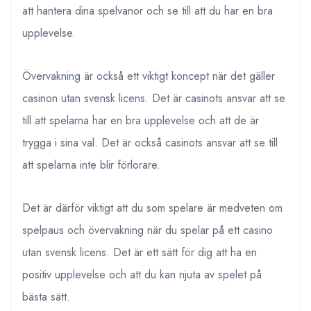
att hantera dina spelvanor och se till att du har en bra
upplevelse.
Övervakning är också ett viktigt koncept när det gäller
casinon utan svensk licens. Det är casinots ansvar att se
till att spelarna har en bra upplevelse och att de är
trygga i sina val. Det är också casinots ansvar att se till
att spelarna inte blir förlorare.
Det är därför viktigt att du som spelare är medveten om
spelpaus och övervakning när du spelar på ett casino
utan svensk licens. Det är ett sätt för dig att ha en
positiv upplevelse och att du kan njuta av spelet på
bästa sätt.