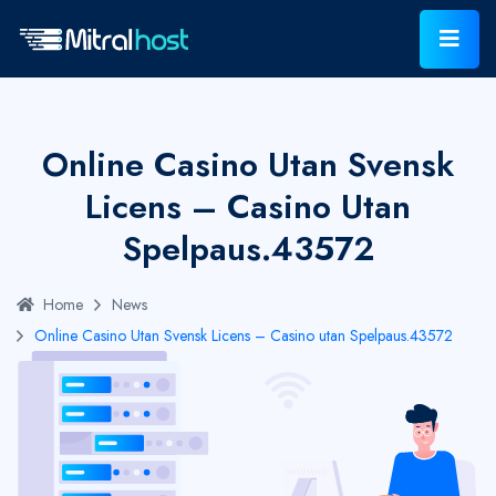
Online Casino Utan Svensk
Licens – Casino Utan
Spelpaus.43572
Home
News
Online Casino Utan Svensk Licens – Casino utan Spelpaus.43572