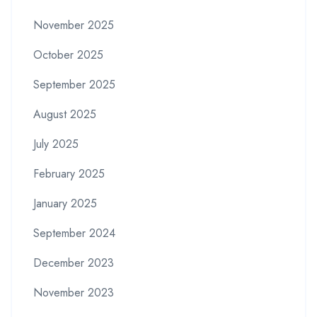
November 2025
October 2025
September 2025
August 2025
July 2025
February 2025
January 2025
September 2024
December 2023
November 2023