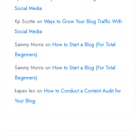
Social Media
Kp Scotte
on
Ways to Grow Your Blog Traffic With
Social Media
Sammy Morris
on
How to Start a Blog (For Total
Beginners)
Sammy Morris
on
How to Start a Blog (For Total
Beginners)
kapes leo
on
How to Conduct a Content Audit for
Your Blog