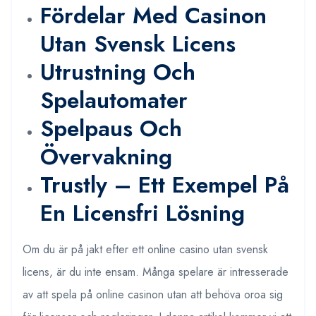
Fördelar Med Casinon
Utan Svensk Licens
Utrustning Och
Spelautomater
Spelpaus Och
Övervakning
Trustly – Ett Exempel På
En Licensfri Lösning
Om du är på jakt efter ett online casino utan svensk
licens, är du inte ensam. Många spelare är intresserade
av att spela på online casinon utan att behöva oroa sig