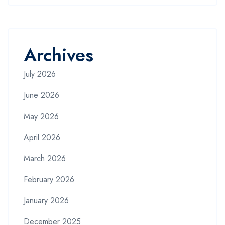
Archives
July 2026
June 2026
May 2026
April 2026
March 2026
February 2026
January 2026
December 2025