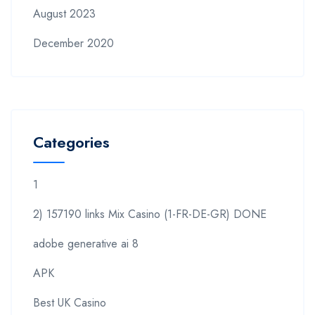
August 2023
December 2020
Categories
1
2) 157190 links Mix Casino (1-FR-DE-GR) DONE
adobe generative ai 8
APK
Best UK Casino