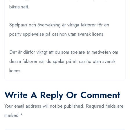
bästa sätt.
Spelpaus och övervakning är viktiga faktorer för en
positiv upplevelse på casinon utan svensk licens.
Det är därför viktigt att du som spelare är medveten om
dessa faktorer när du spelar på ett casino utan svensk
licens.
Write A Reply Or Comment
Your email address will not be published.
Required fields are
marked
*