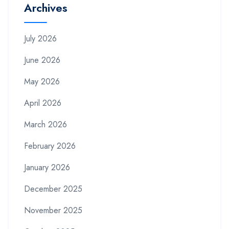
Archives
July 2026
June 2026
May 2026
April 2026
March 2026
February 2026
January 2026
December 2025
November 2025