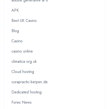
adobe generative ai 8
APK
Best UK Casino
Blog
Casino
casino online
climatica.org.uk
Cloud hosting
curapractic-kerpen.de
Dedicated hosting
Forex News