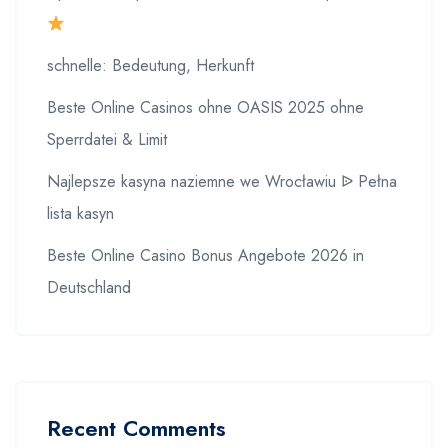
schnelle: Bedeutung, Herkunft
Beste Online Casinos ohne OASIS 2025 ohne
Sperrdatei & Limit
Najlepsze kasyna naziemne we Wrocławiu ᐉ Pełna
lista kasyn
Beste Online Casino Bonus Angebote 2026 in
Deutschland
Recent Comments