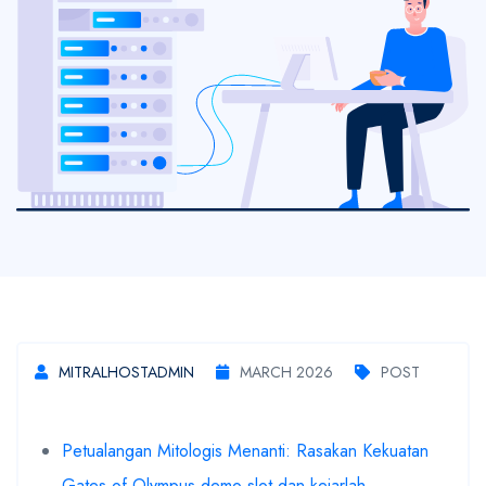
MITRALHOSTADMIN
MARCH 2026
POST
Petualangan Mitologis Menanti: Rasakan Kekuatan
Gates of Olympus demo slot dan kejarlah