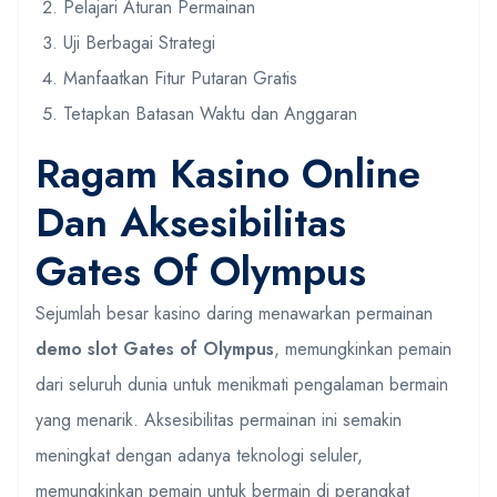
Pelajari Aturan Permainan
Uji Berbagai Strategi
Manfaatkan Fitur Putaran Gratis
Tetapkan Batasan Waktu dan Anggaran
Ragam Kasino Online
Dan Aksesibilitas
Gates Of Olympus
Sejumlah besar kasino daring menawarkan permainan
demo slot Gates of Olympus
, memungkinkan pemain
dari seluruh dunia untuk menikmati pengalaman bermain
yang menarik. Aksesibilitas permainan ini semakin
meningkat dengan adanya teknologi seluler,
memungkinkan pemain untuk bermain di perangkat