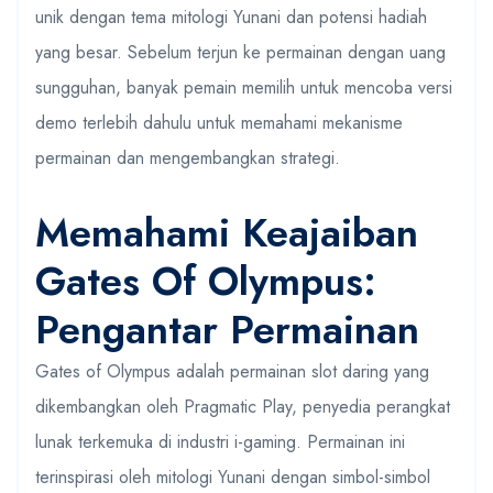
unik dengan tema mitologi Yunani dan potensi hadiah
yang besar. Sebelum terjun ke permainan dengan uang
sungguhan, banyak pemain memilih untuk mencoba versi
demo terlebih dahulu untuk memahami mekanisme
permainan dan mengembangkan strategi.
Memahami Keajaiban
Gates Of Olympus:
Pengantar Permainan
Gates of Olympus adalah permainan slot daring yang
dikembangkan oleh Pragmatic Play, penyedia perangkat
lunak terkemuka di industri i-gaming. Permainan ini
terinspirasi oleh mitologi Yunani dengan simbol-simbol