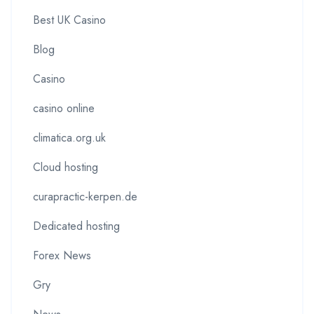
Best UK Casino
Blog
Casino
casino online
climatica.org.uk
Cloud hosting
curapractic-kerpen.de
Dedicated hosting
Forex News
Gry