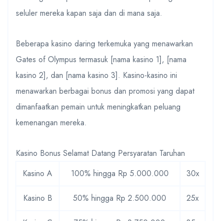
seluler mereka kapan saja dan di mana saja.
Beberapa kasino daring terkemuka yang menawarkan
Gates of Olympus termasuk [nama kasino 1], [nama
kasino 2], dan [nama kasino 3]. Kasino-kasino ini
menawarkan berbagai bonus dan promosi yang dapat
dimanfaatkan pemain untuk meningkatkan peluang
kemenangan mereka.
Kasino Bonus Selamat Datang Persyaratan Taruhan
Kasino A
100% hingga Rp 5.000.000
30x
Kasino B
50% hingga Rp 2.500.000
25x