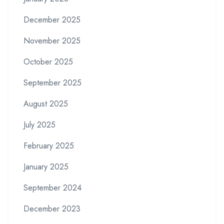
December 2025
November 2025
October 2025
September 2025
August 2025
July 2025
February 2025
January 2025
September 2024
December 2023