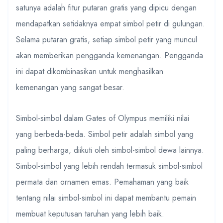
satunya adalah fitur putaran gratis yang dipicu dengan
mendapatkan setidaknya empat simbol petir di gulungan.
Selama putaran gratis, setiap simbol petir yang muncul
akan memberikan pengganda kemenangan. Pengganda
ini dapat dikombinasikan untuk menghasilkan
kemenangan yang sangat besar.
Simbol-simbol dalam Gates of Olympus memiliki nilai
yang berbeda-beda. Simbol petir adalah simbol yang
paling berharga, diikuti oleh simbol-simbol dewa lainnya.
Simbol-simbol yang lebih rendah termasuk simbol-simbol
permata dan ornamen emas. Pemahaman yang baik
tentang nilai simbol-simbol ini dapat membantu pemain
membuat keputusan taruhan yang lebih baik.