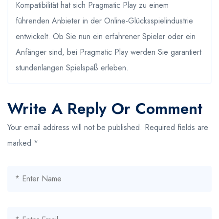
Kompatibilität hat sich Pragmatic Play zu einem
führenden Anbieter in der Online-Glücksspielindustrie
entwickelt. Ob Sie nun ein erfahrener Spieler oder ein
Anfänger sind, bei Pragmatic Play werden Sie garantiert
stundenlangen Spielspaß erleben.
Write A Reply Or Comment
Your email address will not be published.
Required fields are
marked
*