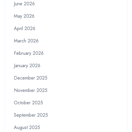
June 2026
May 2026
April 2026
March 2026
February 2026
January 2026
December 2025
November 2025
October 2025
September 2025
August 2025