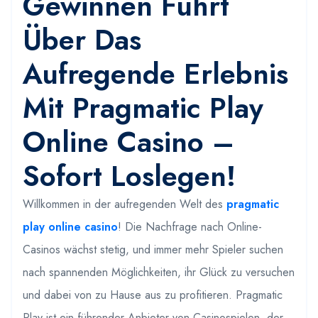
Gewinnen Führt
Über Das
Aufregende Erlebnis
Mit Pragmatic Play
Online Casino –
Sofort Loslegen!
Willkommen in der aufregenden Welt des
pragmatic
play online casino
! Die Nachfrage nach Online-
Casinos wächst stetig, und immer mehr Spieler suchen
nach spannenden Möglichkeiten, ihr Glück zu versuchen
und dabei von zu Hause aus zu profitieren. Pragmatic
Play ist ein führender Anbieter von Casinospielen, der