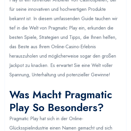
für seine innovativen und hochwertigen Produkte
bekannt ist. In diesem umfassenden Guide tauchen wir
tief in die Welt von Pragmatic Play ein, erkunden die
besten Spiele, Strategien und Tipps, die Ihnen helfen,
das Beste aus Ihrem Online-Casino-Erlebnis
herauszuholen und möglicherweise sogar den großen
Jackpot zu knacken. Es erwartet Sie eine Welt voller
Spannung, Unterhaltung und potenzieller Gewinne!
Was Macht Pragmatic
Play So Besonders?
Pragmatic Play hat sich in der Online-
Glücksspielindustrie einen Namen gemacht und sich