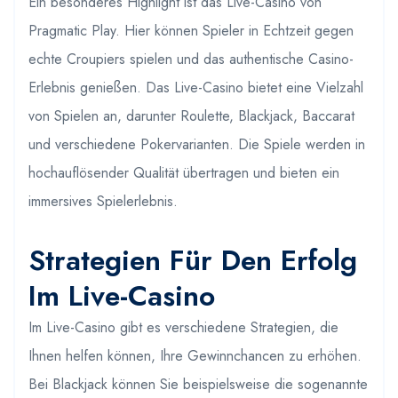
Ein besonderes Highlight ist das Live-Casino von
Pragmatic Play. Hier können Spieler in Echtzeit gegen
echte Croupiers spielen und das authentische Casino-
Erlebnis genießen. Das Live-Casino bietet eine Vielzahl
von Spielen an, darunter Roulette, Blackjack, Baccarat
und verschiedene Pokervarianten. Die Spiele werden in
hochauflösender Qualität übertragen und bieten ein
immersives Spielerlebnis.
Strategien Für Den Erfolg
Im Live-Casino
Im Live-Casino gibt es verschiedene Strategien, die
Ihnen helfen können, Ihre Gewinnchancen zu erhöhen.
Bei Blackjack können Sie beispielsweise die sogenannte