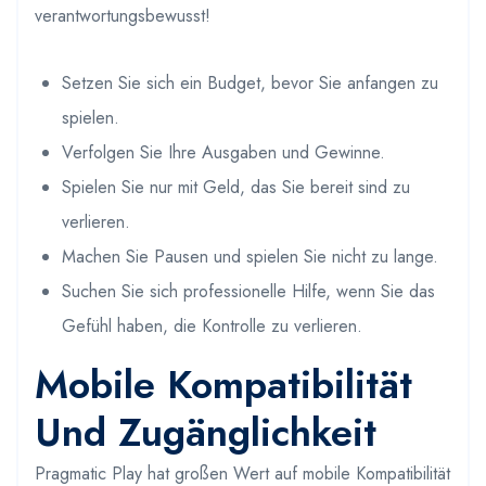
verantwortungsbewusst!
Setzen Sie sich ein Budget, bevor Sie anfangen zu
spielen.
Verfolgen Sie Ihre Ausgaben und Gewinne.
Spielen Sie nur mit Geld, das Sie bereit sind zu
verlieren.
Machen Sie Pausen und spielen Sie nicht zu lange.
Suchen Sie sich professionelle Hilfe, wenn Sie das
Gefühl haben, die Kontrolle zu verlieren.
Mobile Kompatibilität
Und Zugänglichkeit
Pragmatic Play hat großen Wert auf mobile Kompatibilität