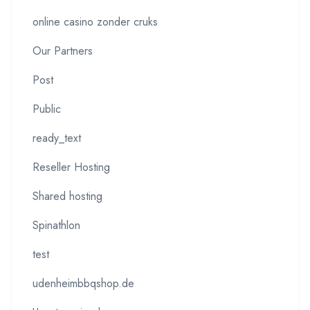
online casino zonder cruks
Our Partners
Post
Public
ready_text
Reseller Hosting
Shared hosting
Spinathlon
test
udenheimbbqshop.de