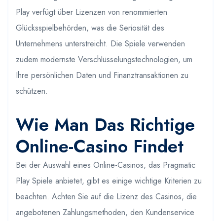
Play verfügt über Lizenzen von renommierten
Glücksspielbehörden, was die Seriosität des
Unternehmens unterstreicht. Die Spiele verwenden
zudem modernste Verschlüsselungstechnologien, um
Ihre persönlichen Daten und Finanztransaktionen zu
schützen.
Wie Man Das Richtige
Online-Casino Findet
Bei der Auswahl eines Online-Casinos, das Pragmatic
Play Spiele anbietet, gibt es einige wichtige Kriterien zu
beachten. Achten Sie auf die Lizenz des Casinos, die
angebotenen Zahlungsmethoden, den Kundenservice