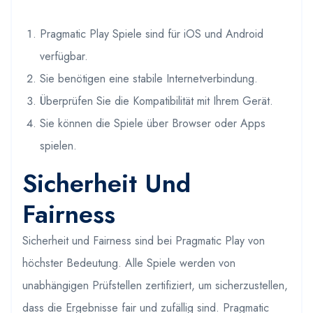
Pragmatic Play Spiele sind für iOS und Android
verfügbar.
Sie benötigen eine stabile Internetverbindung.
Überprüfen Sie die Kompatibilität mit Ihrem Gerät.
Sie können die Spiele über Browser oder Apps
spielen.
Sicherheit Und
Fairness
Sicherheit und Fairness sind bei Pragmatic Play von
höchster Bedeutung. Alle Spiele werden von
unabhängigen Prüfstellen zertifiziert, um sicherzustellen,
dass die Ergebnisse fair und zufällig sind. Pragmatic