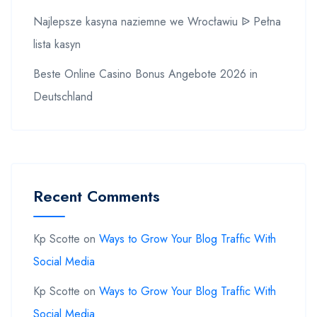
Najlepsze kasyna naziemne we Wrocławiu ᐉ Pełna
lista kasyn
Beste Online Casino Bonus Angebote 2026 in
Deutschland
Recent Comments
Kp Scotte
on
Ways to Grow Your Blog Traffic With
Social Media
Kp Scotte
on
Ways to Grow Your Blog Traffic With
Social Media