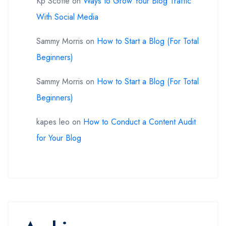
Kp Scotte
on
Ways to Grow Your Blog Traffic
With Social Media
Sammy Morris
on
How to Start a Blog (For Total
Beginners)
Sammy Morris
on
How to Start a Blog (For Total
Beginners)
kapes leo
on
How to Conduct a Content Audit
for Your Blog