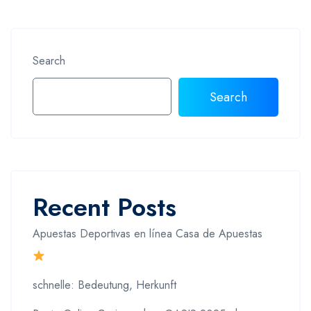
Search
Search
Recent Posts
Apuestas Deportivas en línea Casa de Apuestas
schnelle: Bedeutung, Herkunft