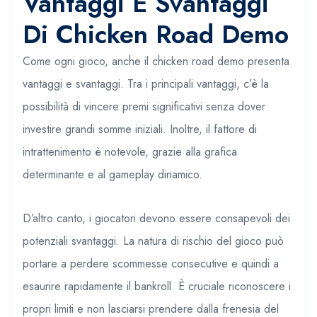
Vantaggi E Svantaggi
Di Chicken Road Demo
Come ogni gioco, anche il chicken road demo presenta
vantaggi e svantaggi. Tra i principali vantaggi, c’è la
possibilità di vincere premi significativi senza dover
investire grandi somme iniziali. Inoltre, il fattore di
intrattenimento è notevole, grazie alla grafica
determinante e al gameplay dinamico.
D’altro canto, i giocatori devono essere consapevoli dei
potenziali svantaggi. La natura di rischio del gioco può
portare a perdere scommesse consecutive e quindi a
esaurire rapidamente il bankroll. È cruciale riconoscere i
propri limiti e non lasciarsi prendere dalla frenesia del