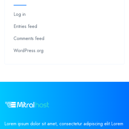
Log in
Entries feed
Comments feed
WordPress.org
Lorem ipsum dolor sit amet, consectetur adipiscing elit.Lorem