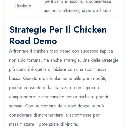
Se il salto è riuscito, la scommessa
Risultato
aumenta; altrimenti, si perde il tutto.
Strategie Per Il Chicken
Road Demo
Affrontare il chicken road demo con successo implica
non solo fortuna, ma anche strategia. Una delle strategie
più comuni è quella di iniziare con una scommessa
bassa. Questo è particolarmente utile per i neofiti,
poiché consente di familiarizzare con il gioco e
comprendere le meccaniche senza rischiare grandi
somme. Con l’aumentare della confidenza, si può
considerare di incrementare le scommesse per
massimizzare il potenziale di vincita.