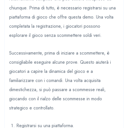
chiunque. Prima di tutto, è necessario registrarsi su una
piattaforma di gioco che offre questa demo. Una volta
completata la registrazione, i giocatori possono
esplorare il gioco senza scommettere soldi veri.
Successivamente, prima di iniziare a scommettere, è
consigliabile eseguire alcune prove. Questo aiuterà i
giocatori a capire la dinamica del gioco e a
familiarizzare con i comandi. Una volta acquisita
dimestichezza, si può passare a scommesse reali,
giocando con il rialzo delle scommesse in modo
strategico e controllato.
Registrarsi su una piattaforma.