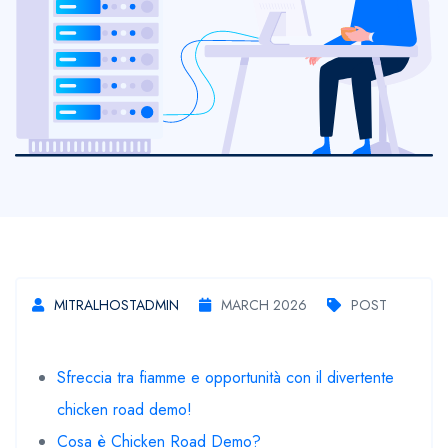
MITRALHOSTADMIN
MARCH 2026
POST
Sfreccia tra fiamme e opportunità con il divertente
chicken road demo!
Cosa è Chicken Road Demo?