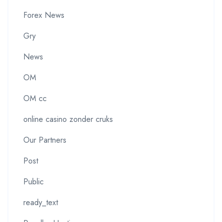
Forex News
Gry
News
OM
OM cc
online casino zonder cruks
Our Partners
Post
Public
ready_text