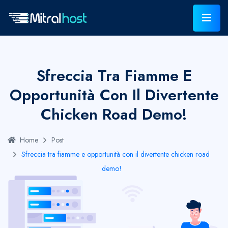
Sfreccia Tra Fiamme E
Opportunità Con Il Divertente
Chicken Road Demo!
Home
Post
Sfreccia tra fiamme e opportunità con il divertente chicken road
demo!