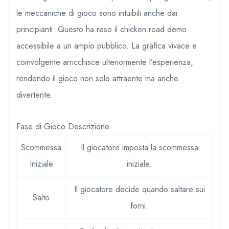
le meccaniche di gioco sono intuibili anche dai
principianti. Questo ha reso il chicken road demo
accessibile a un ampio pubblico. La grafica vivace e
coinvolgente arricchisce ulteriormente l’esperienza,
rendendo il gioco non solo attraente ma anche
divertente.
Fase di Gioco Descrizione
Scommessa
Il giocatore imposta la scommessa
Iniziale
iniziale.
Il giocatore decide quando saltare sui
Salto
forni.