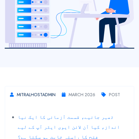
MITRALHOSTADMIN
MARCH 2026
POST
ٹھہر جائیے، قسمت آزمائی کا ایک نیا
انداز، کیا آن لائن ایوی ایٹر آپ کے لیے
فتح کا راستہ ثابت ہو سکتا ہے؟