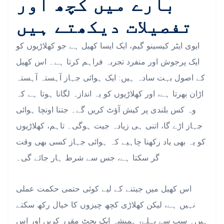
بارے میں کچھ اور
تفصیلات دیکھتے ہیں
ایوی ایٹر کیسینو گیم، ایک ایسا کھیل ہے جو کھلاڑیوں کو
ایک پرجوش اور منفرد تجربہ فراہم کرتا ہے۔ اس کھیل
کے اصول بہت سادہ ہیں: ایک ہوائی جہاز آہستہ آہستہ
اڑان بھرتا ہے، اور کھلاڑیوں کو یہ اندازہ لگانا ہوتا ہے کہ
وہ کس بلندی پر کیش آؤٹ کریں گے۔ جتنا اونچا ہوائی
جہاز اڑے گا، اتنی ہی زیادہ جیت ہوگی۔ تاہم، کھلاڑیوں
کو یہ بھی یاد رکھنا چاہیے کہ ہوائی جہاز کسی بھی وقت
گر سکتا ہے، جس سے شرط ہار جائے گی۔
اس کھیل میں جیتنے کے لیے کوئی حتمی حکمت عملی
نہیں ہے، لیکن کھلاڑی کچھ چیزوں کا خیال رکھ سکتے
ہیں۔ سب سے پہلے، ہمیشہ ایک بجٹ مقرر کریں اور اس