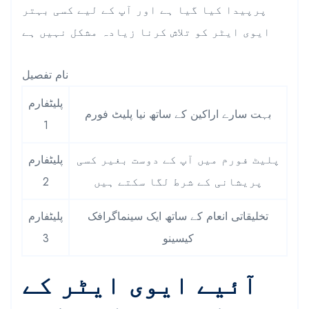
پرپیدا کیا گیا ہے اور آپ کے لیے کسی بہتر
ایوی ایٹر کو تلاش کرنا زیادہ مشکل نہیں ہے
نام تفصیل
پلیٹفارم
بہت سارے اراکین کے ساتھ نیا پلیٹ فورم
1
پلیٹ فورم میں آپ کے دوست بغیر کسی
پلیٹفارم
پریشانی کے شرط لگا سکتے ہیں
2
تخلیقاتی انعام کے ساتھ ایک سینماگرافک
پلیٹفارم
کیسینو
3
آئیے ایوی ایٹر کے