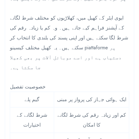
ایوی ایٹر کے کھیل میں، کھلاڑیوں کو مختلف شرط لگانے
کے آپشنز فراہم کیے جاتے ہیں۔ وہ کم یا زیادہ رقم کی
شرط لگا سکتے ہیں اور اپنی پسند کی بلندی کا انتخاب کر
سکتے ہیں۔ یہ کھیل مختلف کیسینو piattaforme پر
دستیاب ہے اور اسے موبائل آلات پر بھی کھیلا
جا سکتا ہے۔
خصوصیت تفصیل
ایک ہوائی جہاز کی پرواز پر مبنی
گیم پلے
کم اور زیادہ رقم کی شرط لگانے
شرط لگانے کے
کا امکان
اختیارات