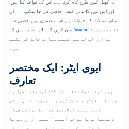
یہ کھیل کس طرح کام کرتا ہے، اس کے قواعد کیا ہیں،
اور اس میں کامیابی کیسے حاصل کی جا سکتی ہے، ان
تمام سوالات کے جوابات ہم اس مضمون میں تفصیل سے
‘ کا کھیل کیا
aviator
بیان کریں گے۔ آئیے جانتے ہیں کہ ‘
ہے اور آپ اس میں کیسے مہارت حاصل کر سکتے
ہیں۔
ایوی ایٹر: ایک مختصر
تعارف
ایوی ایٹر ایک منفرد آن لائن کیسینو کھیل ہے
جو سادہ لیکن پرجوش گیم پلے پیش کرتا ہے۔ اس
کھیل میں، کھلاڑیوں کو ایک ہوائی جہاز
دیکھنا ہوتا ہے جو آہستہ آہستہ اڑان بھرتا
ہے۔ کھلاڑیوں کو یہ فیصلہ کرنا ہوتا ہے کہ