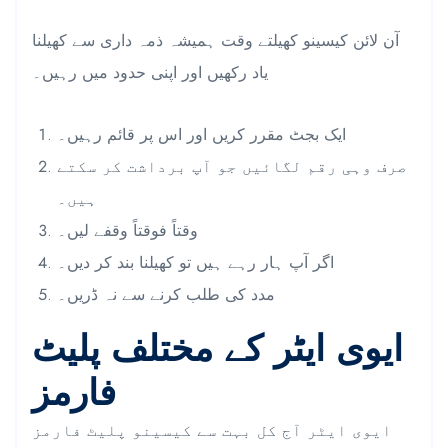
آن لائن کیسینو کھیلتے وقت ہمیشہ ذمہ داری سے کھیلنا
یاد رکھیں اور اپنی حدود میں رہیں۔
ایک بجٹ مقرر کریں اور اس پر قائم رہیں۔
صرف وہی رقم لگائیں جو آپ برداشت کر سکتے
ہیں۔
وقتاً فوقتاً وقفے لیں۔
اگر آپ ہار رہے ہیں تو کھیلنا بند کر دیں۔
مدد کی طلب کرنے سے نہ ڈریں۔
ایوی ایٹر کے مختلف پلیٹ
فارمز
ایوی ایٹر آج کل بہت سے کیسینو پلیٹ فارمز