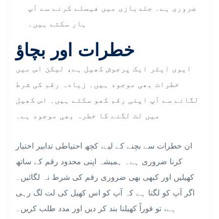
ضروری ہے۔ جلدبازی میں فیصلے کرنے سے آپ
ہار سکتے ہیں۔
خطرات اور بچاؤ
ایوی ایٹر ایک پرجوش کھیل ہے، لیکن اس میں
خطرات بھی موجود ہیں۔ زیادہ رقم کی شرط
لگانے سے آپ اپنی رقم کھو سکتے ہیں۔ اس کھیل
میں لت لگنے کا خطرہ بھی موجود ہے۔
ان خطرات سے بچنے کے لیے، کچھ احتیاطی تدابیر اختیار
کرنا ضروری ہے۔ ہمیشہ اپنی محدود رقم کے ساتھ
کھیلیں اور کبھی بھی ضروری رقم کی شرط نہ لگائیں۔
اگر آپ کو لگتا ہے کہ آپ کو اس کھیل کی لت لگ رہی
ہے، تو فوراً کھیلنا بند کر دیں اور مدد طلب کریں۔