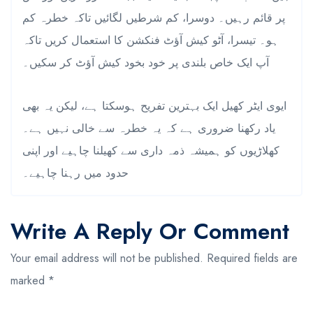
پر قائم رہیں۔ دوسرا، کم شرطیں لگائیں تاکہ خطرہ کم
ہو۔ تیسرا، آٹو کیش آؤٹ فنکشن کا استعمال کریں تاکہ
آپ ایک خاص بلندی پر خود بخود کیش آؤٹ کر سکیں۔
ایوی ایٹر کھیل ایک بہترین تفریح ہوسکتا ہے، لیکن یہ بھی
یاد رکھنا ضروری ہے کہ یہ خطرہ سے خالی نہیں ہے۔
کھلاڑیوں کو ہمیشہ ذمہ داری سے کھیلنا چاہیے اور اپنی
حدود میں رہنا چاہیے۔
Write A Reply Or Comment
Your email address will not be published.
Required fields are
marked
*