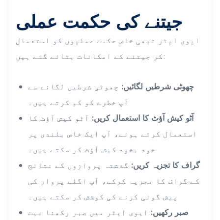
جیتنے کی حکمت عملی
ایوی ایٹر تبھی خاص حکمت عملیوں کو استعمال
کر جیتنے کے امکانات بتائے گئے ہیں:
چھوٹی شرطیں لگائیں:
چھوٹی شرطیں لگانے سے
آپ خطرے کو کم کرتے ہیں۔
آٹو کیش آؤٹ کا استعمال کریں:
آٹو کیش آؤٹ کا
استعمال کرتے ہوئے، آپ ایک خاص بلندی پر
خود بخود کیش آؤٹ کر سکتے ہیں۔
گراف کا تجزیہ کریں:
گذشتہ پروازوں کے نتائج
کے گراف کا تجزیہ کرکے، آپ اگلے پرواز کی
پیش گوئی کرنے کی کوشش کر سکتے ہیں۔
صبر رکھیں:
ایوی ایٹر میں صبر رکھنا بہت