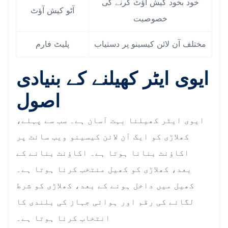
خود بخود کیش آؤٹ کرنے کی
آٹو کیش آؤٹ
خصوصیت
مختلف آن لائن کیسینو پر دستیاب
پلیٹ فارم
ایوی ایٹر کھیلنے کے بنیادی
اصول
ایوی ایٹر کھیلنا بہت آسان ہے۔ سب سے پہلے،
کھلاڑی کو ایک آن لائن کیسینو ویب سائٹ پر
اکاؤنٹ بنانا ہوتا ہے۔ اکاؤنٹ بنانے کے
بعد، کھلاڑی کو کھیل منتخب کرنا ہوتا ہے۔
کھیل میں داخل ہونے کے بعد، کھلاڑی کو شرط
لگانے کی رقم اور ہوائی جہاز کی بلندی کا
انتخاب کرنا ہوتا ہے۔