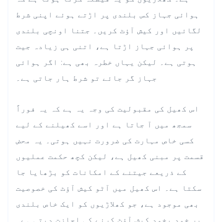
ہوائی جہاز کس بلندی پر اڑتے ہوئے اپنی شرط
لگائیں اور کیش آؤٹ کریں۔ جتنا اونچی بلندی
پر ہوائی جہاز اڑتا ہے، اتنی ہی زیادہ جیت
ہوتی ہے۔ لیکن یہاں خطرہ بھی ہے: اگر ہوائی
جہاز گر جائے تو شرط ہار جاتی ہے۔
اس کھیل کی مقبولیت کی وجہ یہ ہے کہ یہ فوراً
سمجھ میں آ جاتا ہے اور اسے کھیلنے کے لیے
کسی خاص مہارت کی ضرورت نہیں ہوتی۔ یہ محض
قسمت پر مبنی کھیل ہے، لیکن کچھ حکمت عملیوں
کے ذریعے جیتنے کے امکانات کو بڑھایا جا
سکتا ہے۔ اس کھیل میں آٹو کیش آؤٹ کی خصوصیت
بھی موجود ہے، جو کھلاڑیوں کو ایک خاص بلندی
پر خود بخود کیش آؤٹ کرنے کی اجازت دیتی ہے۔