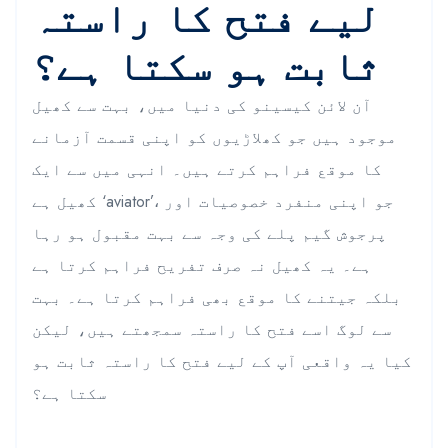
لیے فتح کا راستہ
ثابت ہو سکتا ہے؟
آن لائن کیسینو کی دنیا میں، بہت سے کھیل
موجود ہیں جو کھلاڑیوں کو اپنی قسمت آزمانے
کا موقع فراہم کرتے ہیں۔ انہی میں سے ایک
کھیل ہے ‘aviator’، جو اپنی منفرد خصوصیات اور
پرجوش گیم پلے کی وجہ سے بہت مقبول ہو رہا
ہے۔ یہ کھیل نہ صرف تفریح فراہم کرتا ہے
بلکہ جیتنے کا موقع بھی فراہم کرتا ہے۔ بہت
سے لوگ اسے فتح کا راستہ سمجھتے ہیں، لیکن
کیا یہ واقعی آپ کے لیے فتح کا راستہ ثابت ہو
سکتا ہے؟