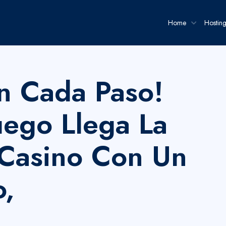
Home
Hostin
n Cada Paso!
uego Llega La
 Casino Con Un
,