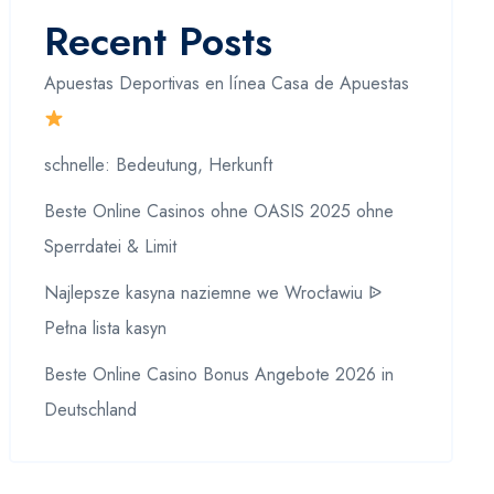
Recent Posts
Apuestas Deportivas en línea Casa de Apuestas
schnelle: Bedeutung, Herkunft
Beste Online Casinos ohne OASIS 2025 ohne
Sperrdatei & Limit
Najlepsze kasyna naziemne we Wrocławiu ᐉ
Pełna lista kasyn
Beste Online Casino Bonus Angebote 2026 in
Deutschland