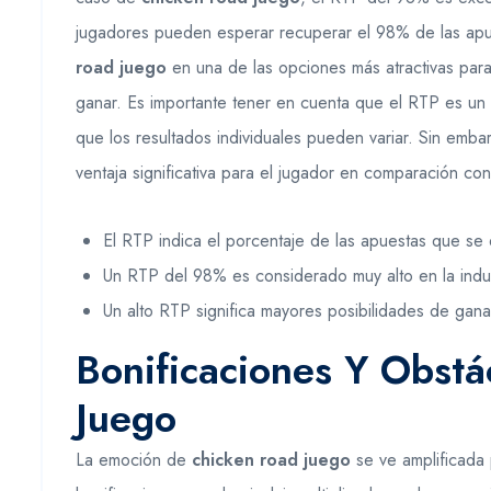
jugadores pueden esperar recuperar el 98% de las apue
road juego
en una de las opciones más atractivas para
ganar. Es importante tener en cuenta que el RTP es un 
que los resultados individuales pueden variar. Sin emb
ventaja significativa para el jugador en comparación co
El RTP indica el porcentaje de las apuestas que se 
Un RTP del 98% es considerado muy alto en la indus
Un alto RTP significa mayores posibilidades de gana
Bonificaciones Y Obstá
Juego
La emoción de
chicken road juego
se ve amplificada 