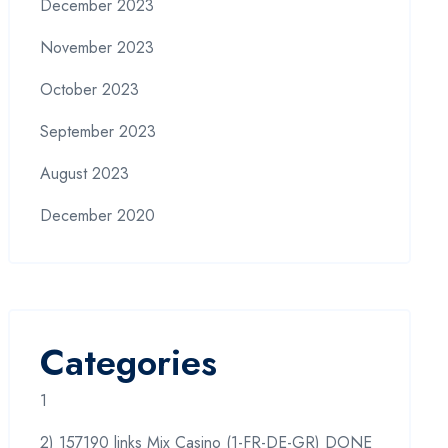
December 2023
November 2023
October 2023
September 2023
August 2023
December 2020
Categories
1
2) 157190 links Mix Casino (1-FR-DE-GR) DONE