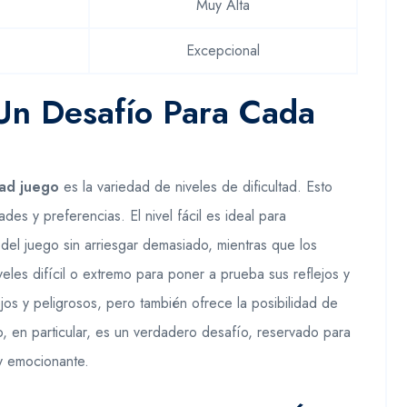
Muy Alta
Excepcional
 Un Desafío Para Cada
oad juego
es la variedad de niveles de dificultad. Esto
des y preferencias. El nivel fácil es ideal para
 del juego sin arriesgar demasiado, mientras que los
les difícil o extremo para poner a prueba sus reflejos y
os y peligrosos, pero también ofrece la posibilidad de
o, en particular, es un verdadero desafío, reservado para
y emocionante.