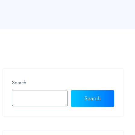
Search
Search