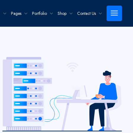
g
Pages
Portfolio
Shop
Contact Us