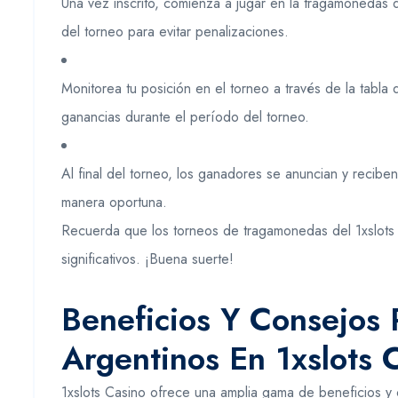
Una vez inscrito, comienza a jugar en la tragamonedas 
del torneo para evitar penalizaciones.
Monitorea tu posición en el torneo a través de la tabla d
ganancias durante el período del torneo.
Al final del torneo, los ganadores se anuncian y recibe
manera oportuna.
Recuerda que los torneos de tragamonedas del 1xslots
significativos. ¡Buena suerte!
Beneficios Y Consejos 
Argentinos En 1xslots 
1xslots Casino ofrece una amplia gama de beneficios y c