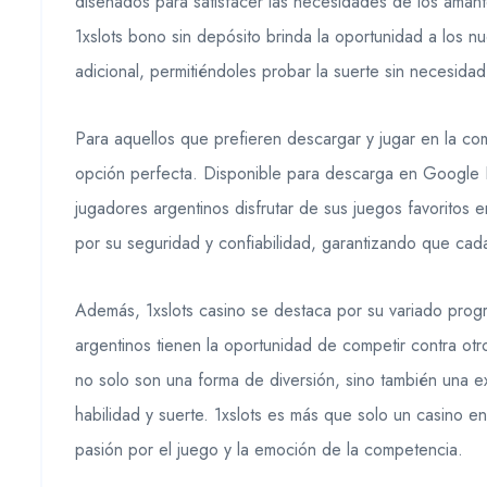
diseñados para satisfacer las necesidades de los amant
1xslots bono sin depósito brinda la oportunidad a los 
adicional, permitiéndoles probar la suerte sin necesidad 
Para aquellos que prefieren descargar y jugar en la co
opción perfecta. Disponible para descarga en Google Pl
jugadores argentinos disfrutar de sus juegos favoritos 
por su seguridad y confiabilidad, garantizando que cada
Además, 1xslots casino se destaca por su variado pro
argentinos tienen la oportunidad de competir contra otr
no solo son una forma de diversión, sino también una e
habilidad y suerte. 1xslots es más que solo un casino 
pasión por el juego y la emoción de la competencia.