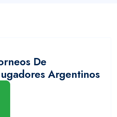
Torneos De
Jugadores Argentinos