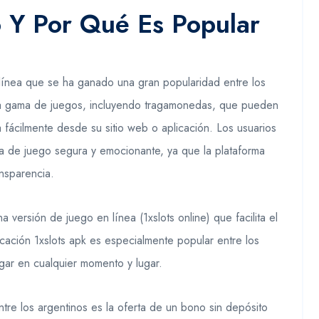
o Y Por Qué Es Popular
 línea que se ha ganado una gran popularidad entre los
lia gama de juegos, incluyendo tragamonedas, que pueden
a fácilmente desde su sitio web o aplicación. Los usuarios
ia de juego segura y emocionante, ya que la plataforma
nsparencia.
 versión de juego en línea (1xslots online) que facilita el
icación 1xslots apk es especialmente popular entre los
ugar en cualquier momento y lugar.
ntre los argentinos es la oferta de un bono sin depósito