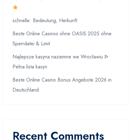
schnelle: Bedeutung, Herkunft
Beste Online Casinos ohne OASIS 2025 ohne
Sperrdatei & Limit
Najlepsze kasyna naziemne we Wrocławiu ᐉ
Pełna lista kasyn
Beste Online Casino Bonus Angebote 2026 in
Deutschland
Recent Comments