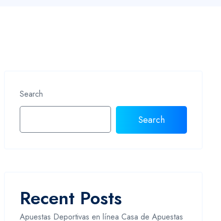
Search
Search
Recent Posts
Apuestas Deportivas en línea Casa de Apuestas