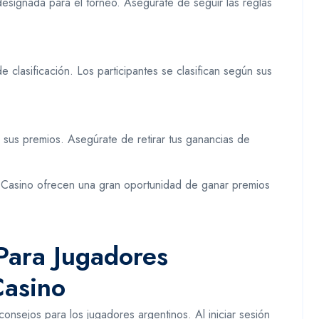
designada para el torneo. Asegúrate de seguir las reglas
e clasificación. Los participantes se clasifican según sus
n sus premios. Asegúrate de retirar tus ganancias de
 Casino ofrecen una gran oportunidad de ganar premios
Para Jugadores
Casino
onsejos para los jugadores argentinos. Al iniciar sesión