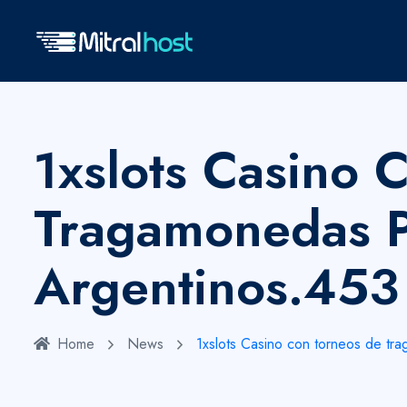
1xslots Casino 
Tragamonedas P
Argentinos.453
Home
News
1xslots Casino con torneos de tr