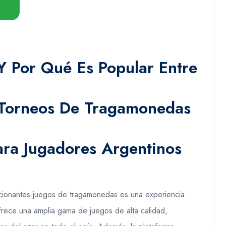
Y Por Qué Es Popular Entre
 Torneos De Tragamonedas
ara Jugadores Argentinos
ocionantes juegos de tragamonedas es una experiencia
ofrece una amplia gama de juegos de alta calidad,