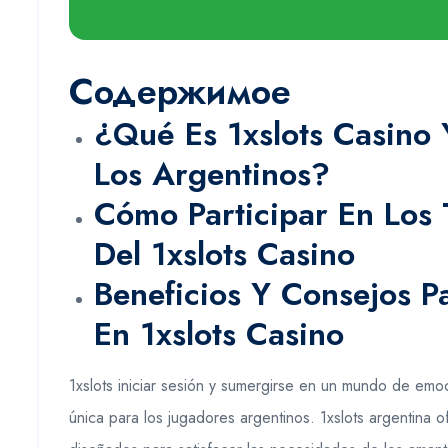
Содержимое
¿Qué Es 1xslots Casino 
Los Argentinos?
Cómo Participar En Los
Del 1xslots Casino
Beneficios Y Consejos P
En 1xslots Casino
1xslots iniciar sesión y sumergirse en un mundo de em
única para los jugadores argentinos. 1xslots argentina 