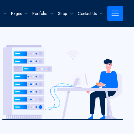
g
Pages
Portfolio
Shop
Contact Us