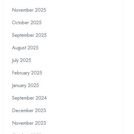
November 2025
October 2025
September 2025
August 2025
July 2025
February 2025
January 2025
September 2024
December 2023
November 2023