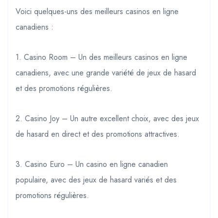
Voici quelques-uns des meilleurs casinos en ligne
canadiens :
1. Casino Room – Un des meilleurs casinos en ligne
canadiens, avec une grande variété de jeux de hasard
et des promotions régulières.
2. Casino Joy – Un autre excellent choix, avec des jeux
de hasard en direct et des promotions attractives.
3. Casino Euro – Un casino en ligne canadien
populaire, avec des jeux de hasard variés et des
promotions régulières.