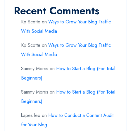
Recent Comments
Kp Scotte
on
Ways to Grow Your Blog Traffic
With Social Media
Kp Scotte
on
Ways to Grow Your Blog Traffic
With Social Media
Sammy Morris
on
How to Start a Blog (For Total
Beginners)
Sammy Morris
on
How to Start a Blog (For Total
Beginners)
kapes leo
on
How to Conduct a Content Audit
for Your Blog