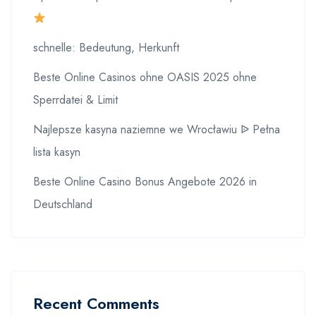
schnelle: Bedeutung, Herkunft
Beste Online Casinos ohne OASIS 2025 ohne
Sperrdatei & Limit
Najlepsze kasyna naziemne we Wrocławiu ᐉ Pełna
lista kasyn
Beste Online Casino Bonus Angebote 2026 in
Deutschland
Recent Comments