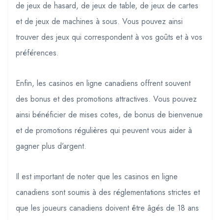
de jeux de hasard, de jeux de table, de jeux de cartes
et de jeux de machines à sous. Vous pouvez ainsi
trouver des jeux qui correspondent à vos goûts et à vos
préférences.
Enfin, les casinos en ligne canadiens offrent souvent
des bonus et des promotions attractives. Vous pouvez
ainsi bénéficier de mises cotes, de bonus de bienvenue
et de promotions régulières qui peuvent vous aider à
gagner plus d’argent.
Il est important de noter que les casinos en ligne
canadiens sont soumis à des réglementations strictes et
que les joueurs canadiens doivent être âgés de 18 ans