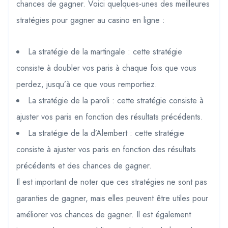
chances de gagner. Voici quelques-unes des meilleures
stratégies pour gagner au casino en ligne :
La stratégie de la martingale : cette stratégie
consiste à doubler vos paris à chaque fois que vous
perdez, jusqu’à ce que vous remportiez.
La stratégie de la paroli : cette stratégie consiste à
ajuster vos paris en fonction des résultats précédents.
La stratégie de la d’Alembert : cette stratégie
consiste à ajuster vos paris en fonction des résultats
précédents et des chances de gagner.
Il est important de noter que ces stratégies ne sont pas
garanties de gagner, mais elles peuvent être utiles pour
améliorer vos chances de gagner. Il est également