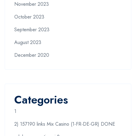
November 2023
October 2023
September 2023
August 2023
December 2020
Categories
1
2) 157190 links Mix Casino (1-FR-DE-GR) DONE