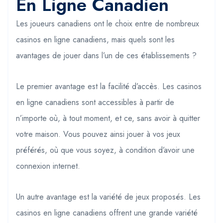
En Ligne Canadien
Les joueurs canadiens ont le choix entre de nombreux
casinos en ligne canadiens, mais quels sont les
avantages de jouer dans l’un de ces établissements ?
Le premier avantage est la facilité d’accès. Les casinos
en ligne canadiens sont accessibles à partir de
n’importe où, à tout moment, et ce, sans avoir à quitter
votre maison. Vous pouvez ainsi jouer à vos jeux
préférés, où que vous soyez, à condition d’avoir une
connexion internet.
Un autre avantage est la variété de jeux proposés. Les
casinos en ligne canadiens offrent une grande variété