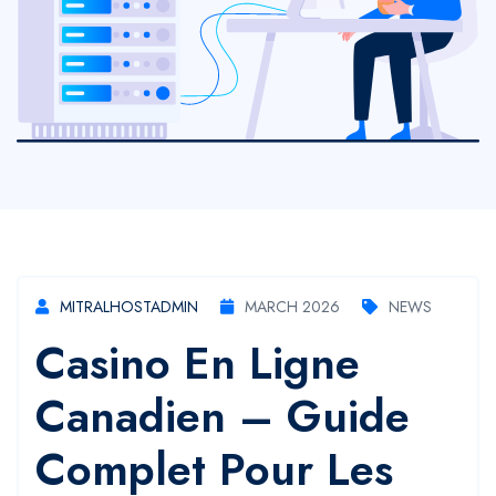
MITRALHOSTADMIN
MARCH 2026
NEWS
Casino En Ligne
Canadien – Guide
Complet Pour Les