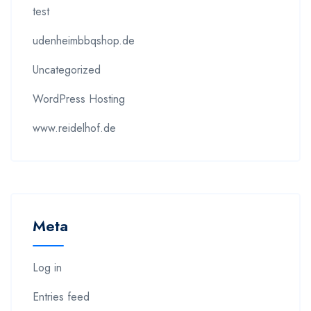
test
udenheimbbqshop.de
Uncategorized
WordPress Hosting
www.reidelhof.de
Meta
Log in
Entries feed