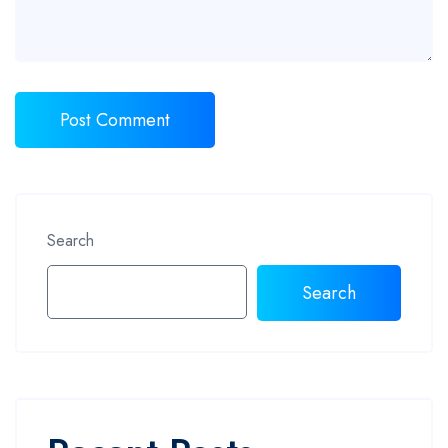
Search
Search