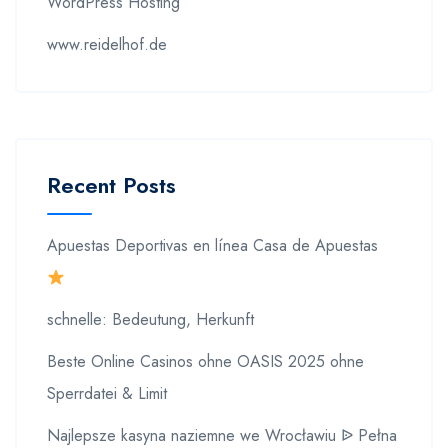
WordPress Hosting
www.reidelhof.de
Recent Posts
Apuestas Deportivas en línea Casa de Apuestas
schnelle: Bedeutung, Herkunft
Beste Online Casinos ohne OASIS 2025 ohne
Sperrdatei & Limit
Najlepsze kasyna naziemne we Wrocławiu ᐉ Pełna