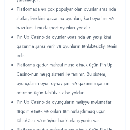
Platformada ən çox populyar olan oyunlar arasında
slotlar, live kimi qazanma oyunları, kart oyunları və
bəzi kimi kimi dəsport oyunları yer alır.
Pin Up Casino-da oyunlar əsasında ən yaxşı kimi
qazanma şansı verir və oyunların təhlükəsizliyi təmin
edir.
Platforma qədər məhsul məşq etmək üçün Pin Up
Casino-nun məşq sistemi ilə tanınır. Bu sistem,
oyunçuların oyun oynayışını və qazanma şansını
artırmaq üçün təhlükəsiz bir yoldur.
Pin Up Casino-da oyunçuların maliyyə məlumatları
təqdim etmək və onları təminatlaşdırmaq üçün
təhlükəsiz və məşhur banklarla iş yurdu var.
Platforma qədər məhsul məşq etmək üçün Pin Up