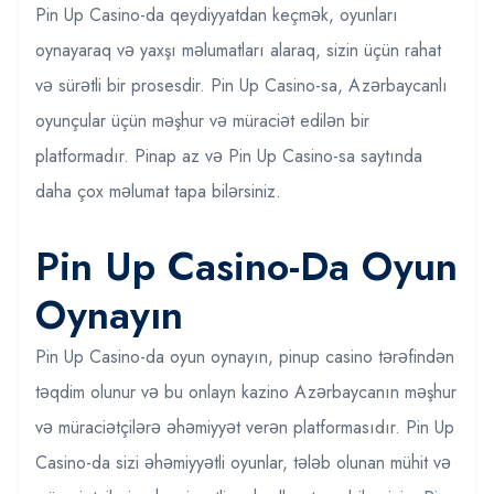
Pin Up Casino-da qeydiyyatdan keçmək, oyunları
oynayaraq və yaxşı məlumatları alaraq, sizin üçün rahat
və sürətli bir prosesdir. Pin Up Casino-sa, Azərbaycanlı
oyunçular üçün məşhur və müraciət edilən bir
platformadır. Pinap az və Pin Up Casino-sa saytında
daha çox məlumat tapa bilərsiniz.
Pin Up Casino-Da Oyun
Oynayın
Pin Up Casino-da oyun oynayın, pinup casino tərəfindən
təqdim olunur və bu onlayn kazino Azərbaycanın məşhur
və müraciətçilərə əhəmiyyət verən platformasıdır. Pin Up
Casino-da sizi əhəmiyyətli oyunlar, tələb olunan mühit və