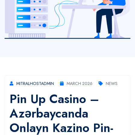
MITRALHOSTADMIN
MARCH 2026
NEWS
Pin Up Casino –
Azərbaycanda
Onlayn Kazino Pin-