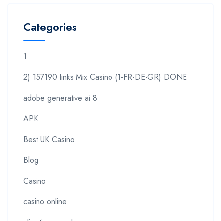
Categories
1
2) 157190 links Mix Casino (1-FR-DE-GR) DONE
adobe generative ai 8
APK
Best UK Casino
Blog
Casino
casino online