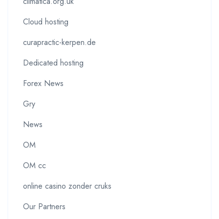
climatica.org.uk
Cloud hosting
curapractic-kerpen.de
Dedicated hosting
Forex News
Gry
News
OM
OM cc
online casino zonder cruks
Our Partners