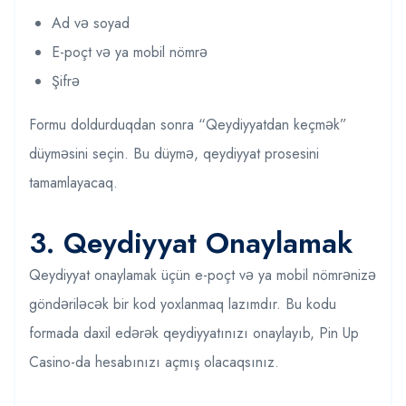
Ad və soyad
E-poçt və ya mobil nömrə
Şifrə
Formu doldurduqdan sonra “Qeydiyyatdan keçmək”
düyməsini seçin. Bu düymə, qeydiyyat prosesini
tamamlayacaq.
3. Qeydiyyat Onaylamak
Qeydiyyat onaylamak üçün e-poçt və ya mobil nömrənizə
göndəriləcək bir kod yoxlanmaq lazımdır. Bu kodu
formada daxil edərək qeydiyyatınızı onaylayıb, Pin Up
Casino-da hesabınızı açmış olacaqsınız.