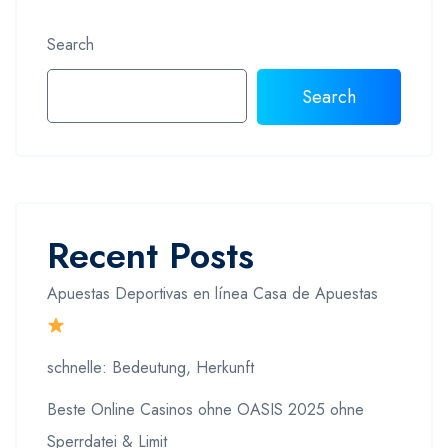
Search
Search
Recent Posts
Apuestas Deportivas en línea Casa de Apuestas
schnelle: Bedeutung, Herkunft
Beste Online Casinos ohne OASIS 2025 ohne
Sperrdatei & Limit