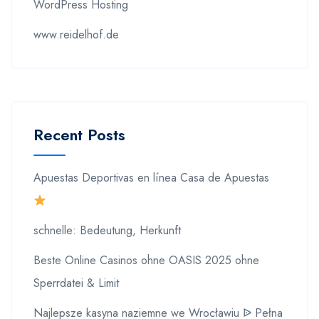
WordPress Hosting
www.reidelhof.de
Recent Posts
Apuestas Deportivas en línea Casa de Apuestas
schnelle: Bedeutung, Herkunft
Beste Online Casinos ohne OASIS 2025 ohne
Sperrdatei & Limit
Najlepsze kasyna naziemne we Wrocławiu ᐉ Pełna