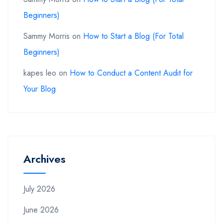
Beginners)
Sammy Morris
on
How to Start a Blog (For Total
Beginners)
kapes leo
on
How to Conduct a Content Audit for
Your Blog
Archives
July 2026
June 2026