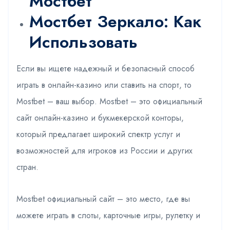
Мостбет
Мостбет Зеркало: Как
Использовать
Если вы ищете надежный и безопасный способ
играть в онлайн-казино или ставить на спорт, то
Mostbet – ваш выбор. Mostbet – это официальный
сайт онлайн-казино и букмекерской конторы,
который предлагает широкий спектр услуг и
возможностей для игроков из России и других
стран.
Mostbet официальный сайт – это место, где вы
можете играть в слоты, карточные игры, рулетку и