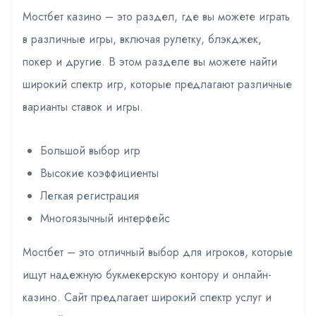
Мостбет казино – это раздел, где вы можете играть
в различные игры, включая рулетку, блэкджек,
покер и другие. В этом разделе вы можете найти
широкий спектр игр, которые предлагают различные
варианты ставок и игры.
Большой выбор игр
Высокие коэффициенты
Легкая регистрация
Многоязычный интерфейс
Мостбет – это отличный выбор для игроков, которые
ищут надежную букмекерскую контору и онлайн-
казино. Сайт предлагает широкий спектр услуг и