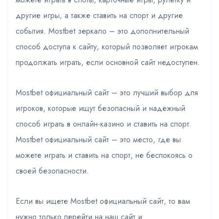
другие игры, а также ставить на спорт и другие
события. Mostbet зеркало – это дополнительный
способ доступа к сайту, который позволяет игрокам
продолжать играть, если основной сайт недоступен.
Mostbet официальный сайт – это лучший выбор для
игроков, которые ищут безопасный и надежный
способ играть в онлайн-казино и ставить на спорт.
Mostbet официальный сайт – это место, где вы
можете играть и ставить на спорт, не беспокоясь о
своей безопасности.
Если вы ищете Mostbet официальный сайт, то вам
нужно только перейти на наш сайт и