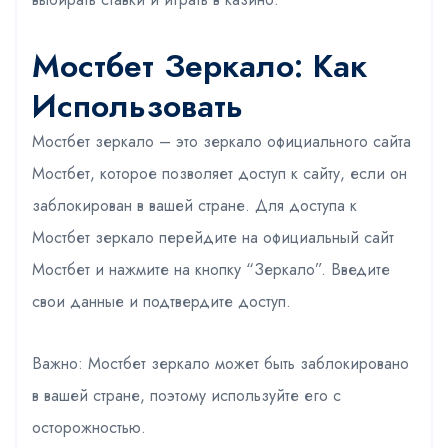
Мостбет Зеркало: Как
Использовать
Мостбет зеркало – это зеркало официального сайта
Мостбет, которое позволяет доступ к сайту, если он
заблокирован в вашей стране. Для доступа к
Мостбет зеркало перейдите на официальный сайт
Мостбет и нажмите на кнопку “Зеркало”. Введите
свои данные и подтвердите доступ.
Важно: Мостбет зеркало может быть заблокировано
в вашей стране, поэтому используйте его с
осторожностью.