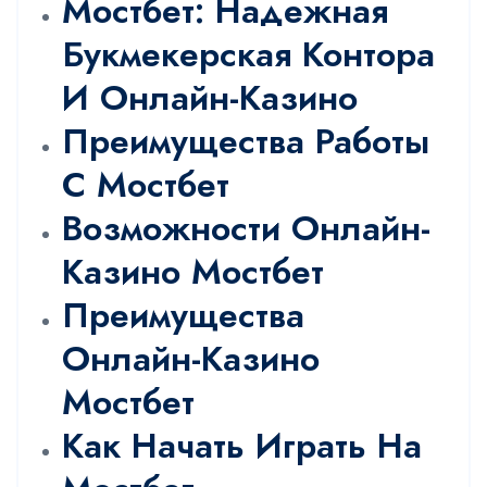
Мостбет: Надежная
Букмекерская Контора
И Онлайн-Казино
Преимущества Работы
С Мостбет
Возможности Онлайн-
Казино Мостбет
Преимущества
Онлайн-Казино
Мостбет
Как Начать Играть На