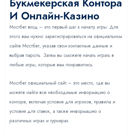
Букмекерская Контора
И Онлайн-Казино
Мостбет вход – это первый шаг к началу игры. Для
этого вам нужно зарегистрироваться на официальном
сайте Мостбет, указав свои контактные данные и
выбрав пароль. Затем вы сможете начать играть в
любые игры, которые вам понравились.
Мостбет официальный сайт – это место, где вы
можете найти все необходимые информацию о
конторе, включая условия для игроков, правила и
условия для ставок, а также информацию о
различных играх и турнирах.