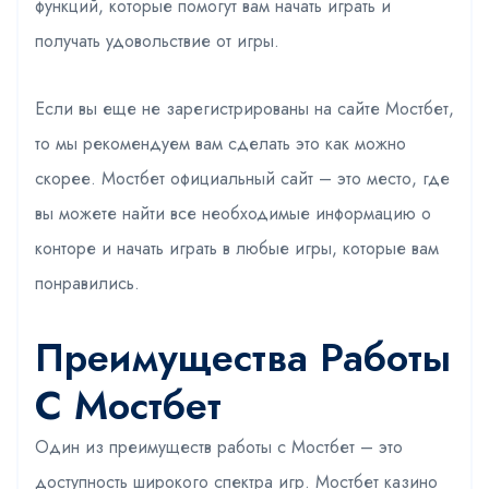
функций, которые помогут вам начать играть и
получать удовольствие от игры.
Если вы еще не зарегистрированы на сайте Мостбет,
то мы рекомендуем вам сделать это как можно
скорее. Мостбет официальный сайт – это место, где
вы можете найти все необходимые информацию о
конторе и начать играть в любые игры, которые вам
понравились.
Преимущества Работы
С Мостбет
Один из преимуществ работы с Мостбет – это
доступность широкого спектра игр. Мостбет казино