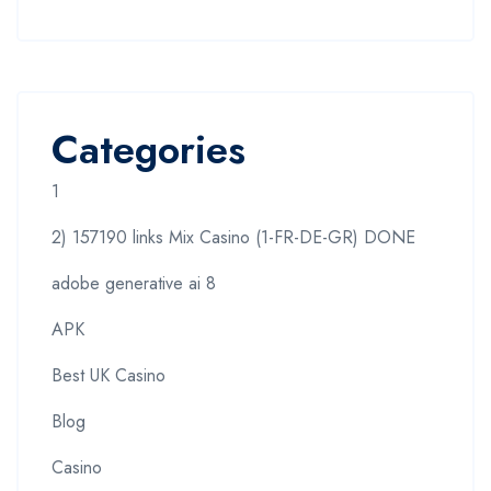
Categories
1
2) 157190 links Mix Casino (1-FR-DE-GR) DONE
adobe generative ai 8
APK
Best UK Casino
Blog
Casino