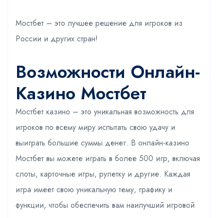
Мостбет – это лучшее решение для игроков из
России и других стран!
Возможности Онлайн-
Казино Мостбет
Мостбет казино – это уникальная возможность для
игроков по всему миру испытать свою удачу и
выиграть большие суммы денег. В онлайн-казино
Мостбет вы можете играть в более 500 игр, включая
слоты, карточные игры, рулетку и другие. Каждая
игра имеет свою уникальную тему, графику и
функции, чтобы обеспечить вам наилучший игровой