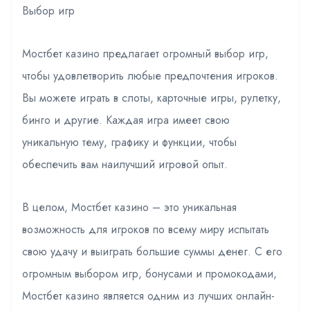
Выбор игр
Мостбет казино предлагает огромный выбор игр,
чтобы удовлетворить любые предпочтения игроков.
Вы можете играть в слоты, карточные игры, рулетку,
бинго и другие. Каждая игра имеет свою
уникальную тему, графику и функции, чтобы
обеспечить вам наилучший игровой опыт.
В целом, Мостбет казино – это уникальная
возможность для игроков по всему миру испытать
свою удачу и выиграть большие суммы денег. С его
огромным выбором игр, бонусами и промокодами,
Мостбет казино является одним из лучших онлайн-