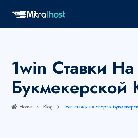
1win Ставки На
Букмекерской 
Home
Blog
1win ставки на спорт в букмекерс