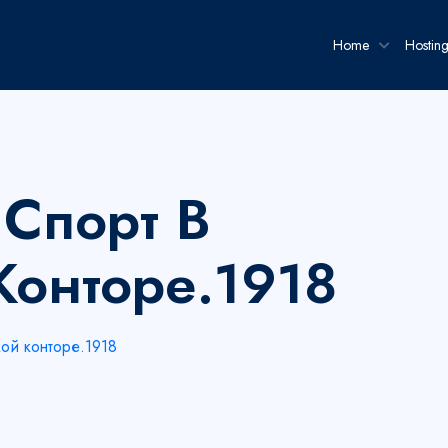
Home
Hostin
 Спорт В
Конторе.1918
кой конторе.1918