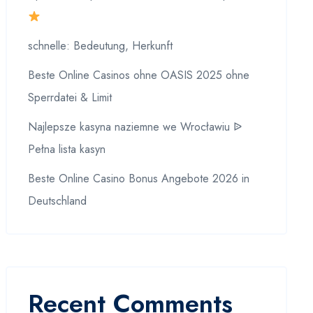
schnelle: Bedeutung, Herkunft
Beste Online Casinos ohne OASIS 2025 ohne
Sperrdatei & Limit
Najlepsze kasyna naziemne we Wrocławiu ᐉ
Pełna lista kasyn
Beste Online Casino Bonus Angebote 2026 in
Deutschland
Recent Comments