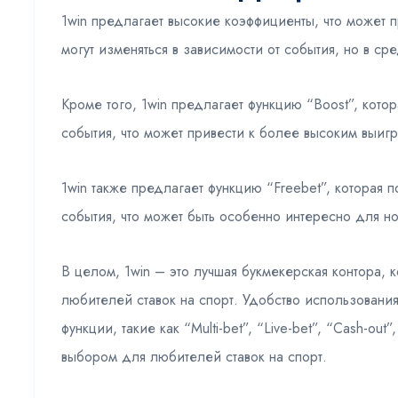
1win предлагает высокие коэффициенты, что может
могут изменяться в зависимости от события, но в с
Кроме того, 1win предлагает функцию “Boost”, кото
события, что может привести к более высоким выиг
1win также предлагает функцию “Freebet”, которая п
события, что может быть особенно интересно для н
В целом, 1win – это лучшая букмекерская контора, 
любителей ставок на спорт. Удобство использовани
функции, такие как “Multi-bet”, “Live-bet”, “Cash-ou
выбором для любителей ставок на спорт.