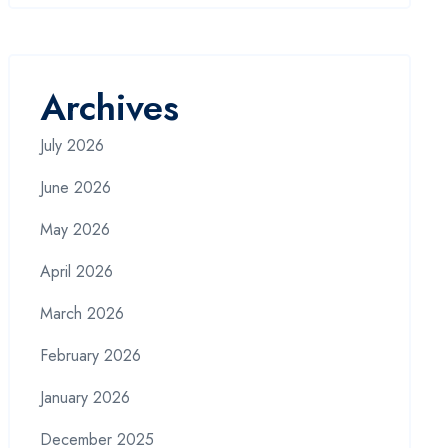
Archives
July 2026
June 2026
May 2026
April 2026
March 2026
February 2026
January 2026
December 2025