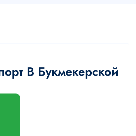
порт В Букмекерской