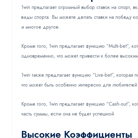
1win предлагает огромный выбор ставок на спорт, вк
виды спорта. Вы можете делать ставки на победу ко
и многое другое.
Кроме того, 1win предлагает функцию “Мulti-bet”, к
одновременно, что может привести к более высоки
1win также предлагает функцию “Live-bet”, которая 
что может быть особенно интересно для любителей с
Кроме того, 1win предлагает функцию “Cash-out”, ко
часть суммы, если она не будет успешной.
Высокие Коэффициенты