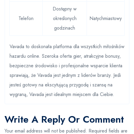
Dostępny w
Telefon
określonych
Natychmiastowy
godzinach
Vavada to doskonała platforma dla wszystkich miłośników
hazardu online. Szeroka oferta gier, atrakcyjne bonusy,
bezpieczne środowisko i profesjonalne wsparcie klienta
sprawiają, że Vavada jest jednym z liderów branży. Jeśli
jesteś gotowy na ekscytującą przygodę i szansę na
wygraną, Vavada jest idealnym miejscem dla Ciebie.
Write A Reply Or Comment
Your email address will not be published.
Required fields are