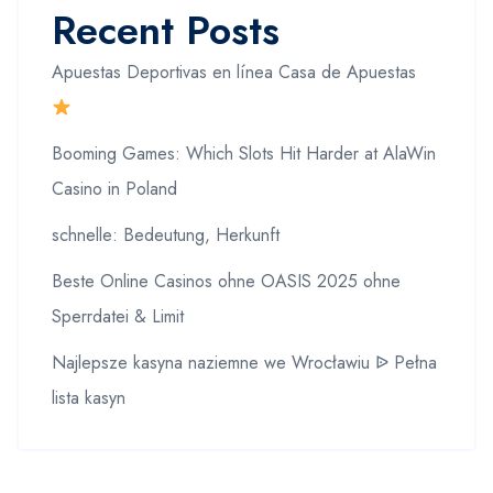
Recent Posts
Apuestas Deportivas en línea Casa de Apuestas
Booming Games: Which Slots Hit Harder at AlaWin
Casino in Poland
schnelle: Bedeutung, Herkunft
Beste Online Casinos ohne OASIS 2025 ohne
Sperrdatei & Limit
Najlepsze kasyna naziemne we Wrocławiu ᐉ Pełna
lista kasyn