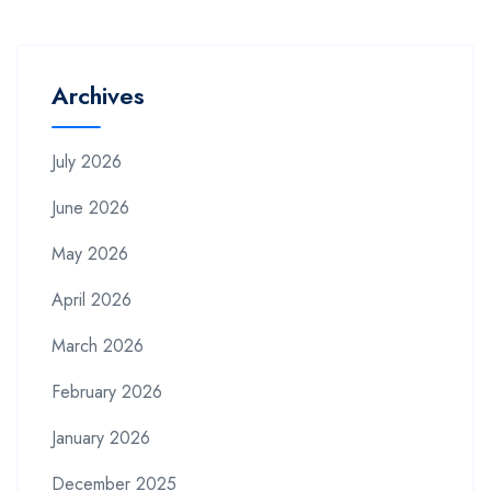
Archives
July 2026
June 2026
May 2026
April 2026
March 2026
February 2026
January 2026
December 2025