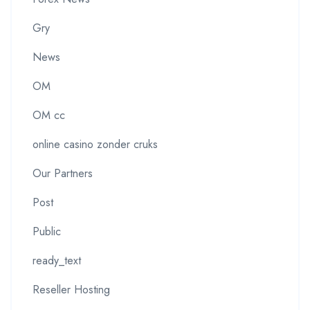
Gry
News
OM
OM cc
online casino zonder cruks
Our Partners
Post
Public
ready_text
Reseller Hosting