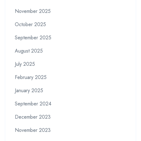
November 2025
October 2025
September 2025
August 2025
July 2025
February 2025
January 2025
September 2024
December 2023
November 2023