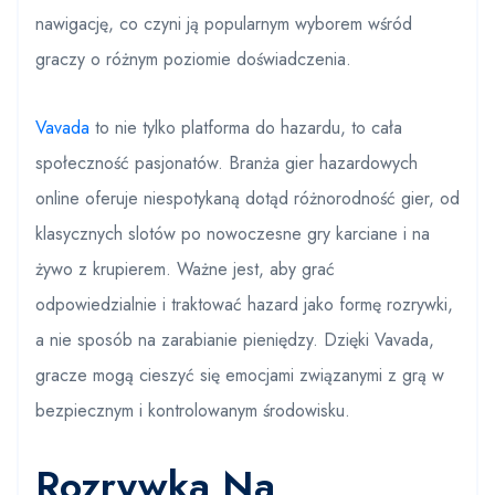
nawigację, co czyni ją popularnym wyborem wśród
graczy o różnym poziomie doświadczenia.
Vavada
to nie tylko platforma do hazardu, to cała
społeczność pasjonatów. Branża gier hazardowych
online oferuje niespotykaną dotąd różnorodność gier, od
klasycznych slotów po nowoczesne gry karciane i na
żywo z krupierem. Ważne jest, aby grać
odpowiedzialnie i traktować hazard jako formę rozrywki,
a nie sposób na zarabianie pieniędzy. Dzięki Vavada,
gracze mogą cieszyć się emocjami związanymi z grą w
bezpiecznym i kontrolowanym środowisku.
Rozrywka Na