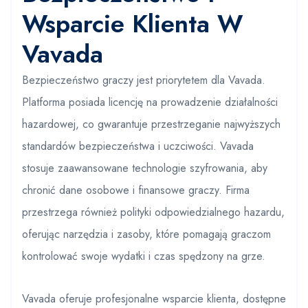
Wsparcie Klienta W
Vavada
Bezpieczeństwo graczy jest priorytetem dla Vavada.
Platforma posiada licencję na prowadzenie działalności
hazardowej, co gwarantuje przestrzeganie najwyższych
standardów bezpieczeństwa i uczciwości. Vavada
stosuje zaawansowane technologie szyfrowania, aby
chronić dane osobowe i finansowe graczy. Firma
przestrzega również polityki odpowiedzialnego hazardu,
oferując narzędzia i zasoby, które pomagają graczom
kontrolować swoje wydatki i czas spędzony na grze.
Vavada oferuje profesjonalne wsparcie klienta, dostępne