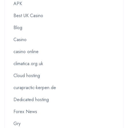
APK
Best UK Casino
Blog
Casino
casino online
climatica.org.uk
Cloud hosting
curapractic-kerpen.de
Dedicated hosting
Forex News
Gry