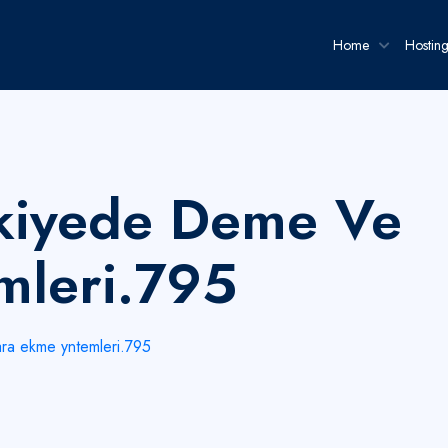
Home
Hostin
rkiyede Deme Ve
mleri.795
ra ekme yntemleri.795