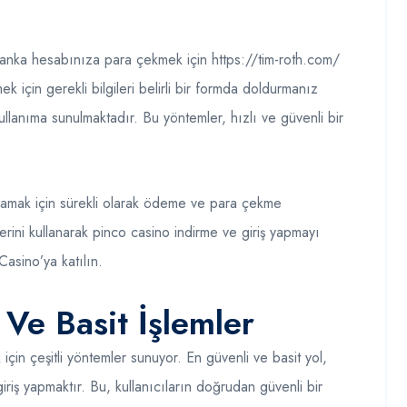
 Banka hesabınıza para çekmek için https://tim-roth.com/
ek için gerekli bilgileri belirli bir formda doldurmanız
kullanıma sunulmaktadır. Bu yöntemler, hızlı ve güvenli bir
şılamak için sürekli olarak ödeme ve para çekme
lerini kullanarak pinco casino indirme ve giriş yapmayı
Casino’ya katılın.
Ve Basit İşlemler
için çeşitli yöntemler sunuyor. En güvenli ve basit yol,
riş yapmaktır. Bu, kullanıcıların doğrudan güvenli bir