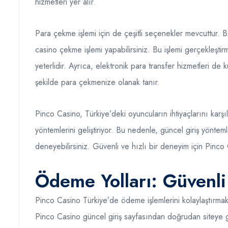
hizmetleri yer alır.
Para çekme işlemi için de çeşitli seçenekler mevcuttur.
casino çekme işlemi yapabilirsiniz. Bu işlemi gerçekleştirm
yeterlidir. Ayrıca, elektronik para transfer hizmetleri de 
şekilde para çekmenize olanak tanır.
Pinco Casino, Türkiye’deki oyuncuların ihtiyaçlarını kar
yöntemlerini geliştiriyor. Bu nedenle, güncel giriş yöntem
deneyebilirsiniz. Güvenli ve hızlı bir deneyim için Pinco 
Ödeme Yolları: Güvenli 
Pinco Casino Türkiye’de ödeme işlemlerini kolaylaştırmak 
Pinco Casino güncel giriş sayfasından doğrudan siteye gi