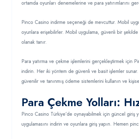
ortamda oyunları denemelerine ve para yatırımlarını gerç
Pinco Casino indirme seçeneği de mevcuttur. Mobil uygu
oyunlara erişebilirler. Mobil uygulama, güvenli bir şekil
olanak tanır.
Para yatırma ve çekme işlemlerini gerçekleştirmek için 
indirin. Her iki yöntem de güvenli ve basit işlemler suna
güvenilir ve tanınmış ödeme sistemlerini kullanın ve kişisel
Para Çekme Yolları: Hı
Pinco Casino Türkiye’de oynayabilmek için güncel giriş 
uygulamasını indirin ve oyunlara giriş yapın. Hemen pin