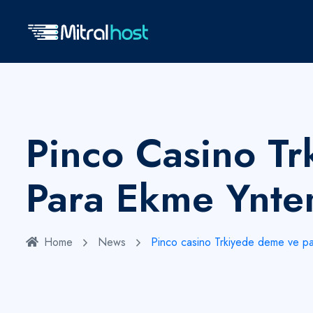
Pinco Casino T
Para Ekme Ynte
Home
News
Pinco casino Trkiyede deme ve pa