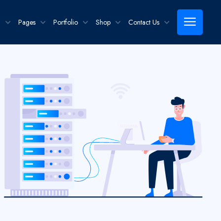
g
Pages
Portfolio
Shop
Contact Us