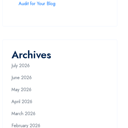
Audit for Your Blog
Archives
July 2026
June 2026
May 2026
April 2026
March 2026
February 2026