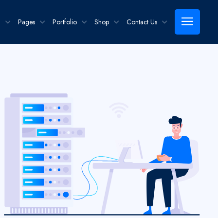
g
Pages
Portfolio
Shop
Contact Us