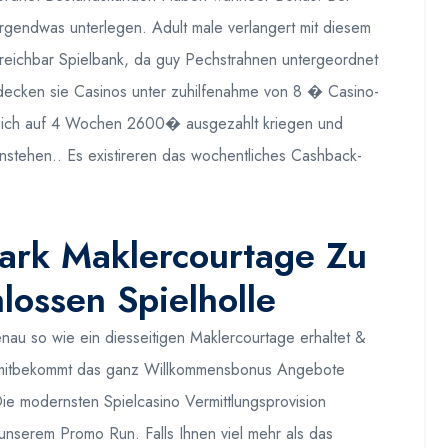
rgendwas unterlegen. Adult male verlangert mit diesem
 Erreichbar Spielbank, da guy Pechstrahnen untergeordnet
tdecken sie Casinos unter zuhilfenahme von 8 � Casino-
te ich auf 4 Wochen 2600� ausgezahlt kriegen und
nstehen.. Es existireren das wochentliches Cashback-
Mark Maklercourtage Zu
ossen Spielholle
enau so wie ein diesseitigen Maklercourtage erhaltet &
m mitbekommt das ganz Willkommensbonus Angebote
ie modernsten Spielcasino Vermittlungsprovision
unserem Promo Run. Falls Ihnen viel mehr als das