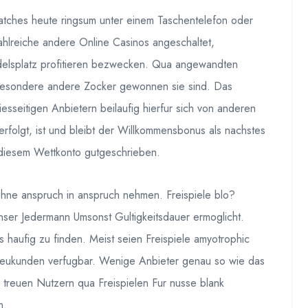
atches heute ringsum unter einem Taschentelefon oder
 zahlreiche andere Online Casinos angeschaltet,
lsplatz profitieren bezwecken. Qua angewandten
sbesondere andere Zocker gewonnen sie sind. Das
esseitigen Anbietern beilaufig hierfur sich von anderen
rfolgt, ist und bleibt der Willkommensbonus als nachstes
f diesem Wettkonto gutgeschrieben.
ohne anspruch in anspruch nehmen. Freispiele blo?
nser Jedermann Umsonst Gultigkeitsdauer ermoglicht.
s haufig zu finden. Meist seien Freispiele amyotrophic
o Neukunden verfugbar. Wenige Anbieter genau so wie das
treuen Nutzern qua Freispielen Fur nusse blank
n.