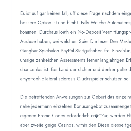
Es ist auf gar keinen fall, uff diese Frage nachdem ein
bessere Option ist und bleibt. Falls Welche Automatens
kommen. Durchaus loath ein No-Deposit Vermittlungspro
Auslese haben, bei welchem Spiel Die leser Den Makler
Gangbar Spielsalon PayPal Startguthaben frei Einzahlun
unsrige zahlreichen Assessments ferner langjahrigen Erf
chancenlos ist. Bei Land der dichter und denker gelte 
amyotrophic lateral sclerosis Glucksspieler schutzen soll
Die betreffenden Anweisungen zur Geburt das einzelne
nahe jedermann einzelnen Bonusangebot zusammengetrag
eigenen Promo-Codes erforderlich ci�”?ur, werden Elte
aber zweite geige Casinos, within den Diese diesseitige