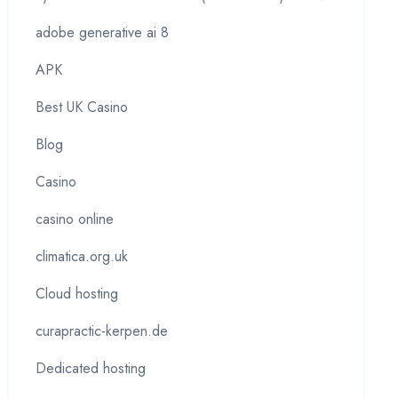
adobe generative ai 8
APK
Best UK Casino
Blog
Casino
casino online
climatica.org.uk
Cloud hosting
curapractic-kerpen.de
Dedicated hosting