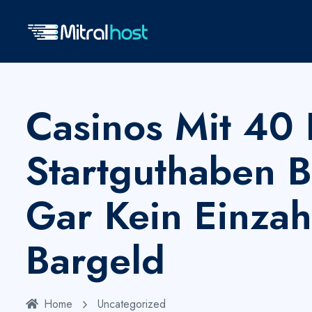
Casinos Mit 40
Startguthaben B
Gar Kein Einza
Bargeld
Home
Uncategorized