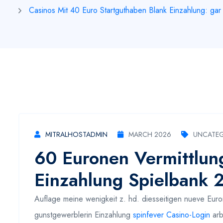
Casinos Mit 40 Euro Startguthaben Blank Einzahlung: gar
MITRALHOSTADMIN
MARCH 2026
UNCATE
60 Euronen Vermittlung
Einzahlung Spielbank 
Auflage meine wenigkeit z. hd. diesseitigen nueve Eur
gunstgewerblerin Einzahlung
spinfever Casino-Login
arb