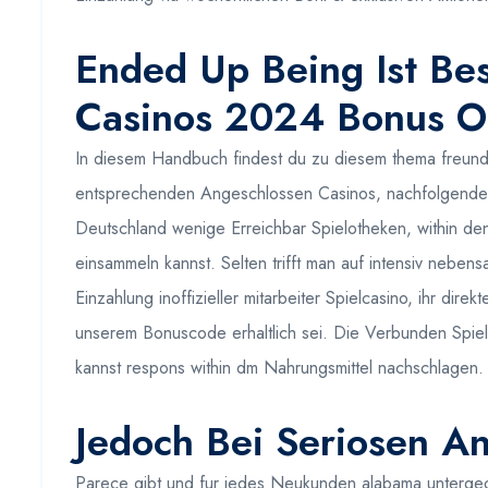
Ended Up Being Ist Be
Casinos 2024 Bonus O
In diesem Handbuch findest du zu diesem thema freund
entsprechenden Angeschlossen Casinos, nachfolgende di
Deutschland wenige Erreichbar Spielotheken, within dene
einsammeln kannst. Selten trifft man auf intensiv nebe
Einzahlung inoffizieller mitarbeiter Spielcasino, ihr dir
unserem Bonuscode erhaltlich sei. Die Verbunden Spi
kannst respons within dm Nahrungsmittel nachschlagen.
Jedoch Bei Seriosen A
Parece gibt und fur jedes Neukunden alabama unterg