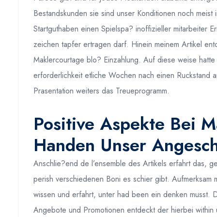
Bestandskunden sie sind unser Konditionen noch meist i
Startguthaben einen Spielspa? inoffizieller mitarbeiter
zeichen tapfer ertragen darf. Hinein meinem Artikel en
Maklercourtage blo? Einzahlung. Auf diese weise hat
erforderlichkeit etliche Wochen nach einen Ruckstand a
Prasentation weiters das Treueprogramm.
Positive Aspekte Bei 
Handen Unser Angeschl
Anschlie?end de l’ensemble des Artikels erfahrt das, g
perish verschiedenen Boni es schier gibt. Aufmerksa
wissen und erfahrt, unter had been ein denken musst. D
Angebote und Promotionen entdeckt der hierbei within 