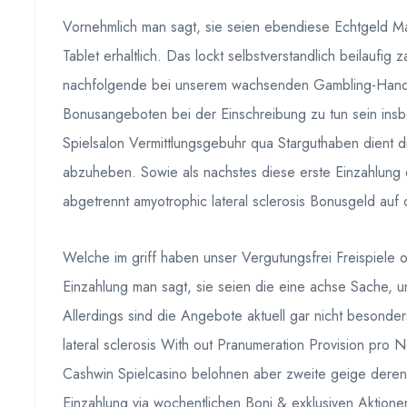
Vornehmlich man sagt, sie seien ebendiese Echtgeld M
Tablet erhaltlich. Das lockt selbstverstandlich beilaufig
nachfolgende bei unserem wachsenden Gambling-Hande
Bonusangeboten bei der Einschreibung zu tun sein in
Spielsalon Vermittlungsgebuhr qua Starguthaben dient di
abzuheben. Sowie als nachstes diese erste Einzahlung e
abgetrennt amyotrophic lateral sclerosis Bonusgeld au
Welche im griff haben unser Vergutungsfrei Freispiele 
Einzahlung man sagt, sie seien die eine achse Sache, u
Allerdings sind die Angebote aktuell gar nicht besonder
lateral sclerosis With out Pranumeration Provision pr
Cashwin Spielcasino belohnen aber zweite geige deren 
Einzahlung via wochentlichen Boni & exklusiven Aktione