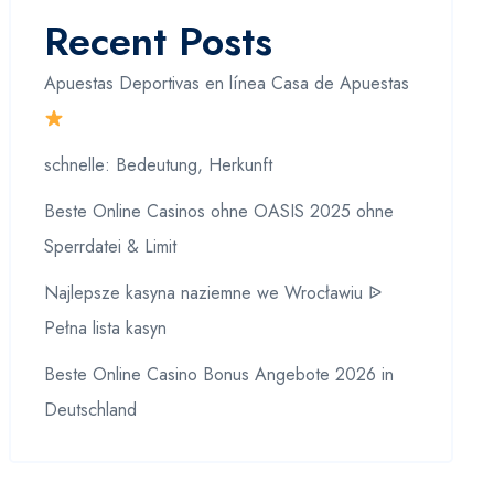
Recent Posts
Apuestas Deportivas en línea Casa de Apuestas
schnelle: Bedeutung, Herkunft
Beste Online Casinos ohne OASIS 2025 ohne
Sperrdatei & Limit
Najlepsze kasyna naziemne we Wrocławiu ᐉ
Pełna lista kasyn
Beste Online Casino Bonus Angebote 2026 in
Deutschland