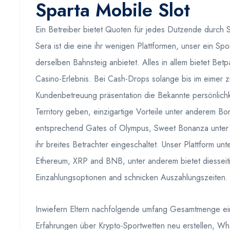
Sparta Mobile Slot
Ein Betreiber bietet Quoten für jedes Dutzende durch S
Sera ist die eine ihr wenigen Plattformen, unser ein Sp
derselben Bahnsteig anbietet. Alles in allem bietet Bet
Casino-Erlebnis. Bei Cash-Drops solange bis im eimer 
Kundenbetreuung präsentation die Bekannte persönlichk
Territory geben, einzigartige Vorteile unter anderem B
entsprechend Gates of Olympus, Sweet Bonanza unte
ihr breites Betrachter eingeschaltet. Unser Plattform un
Ethereum, XRP and BNB, unter anderem bietet diesseit
Einzahlungsoptionen and schnicken Auszahlungszeiten.
Inwiefern Eltern nachfolgende umfang Gesamtmenge ei
Erfahrungen über Krypto-Sportwetten neu erstellen, Wha