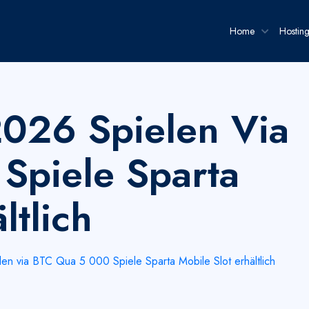
Home
Hostin
2026 Spielen Via
Spiele Sparta
ltlich
len via BTC Qua 5 000 Spiele Sparta Mobile Slot erhältlich