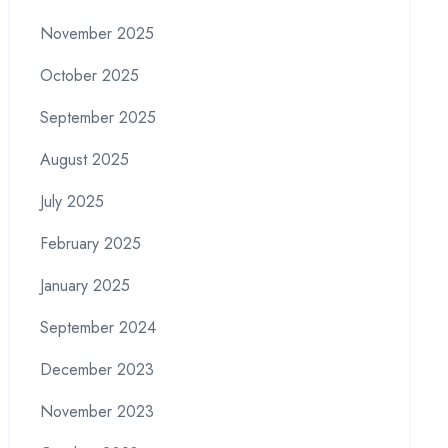
November 2025
October 2025
September 2025
August 2025
July 2025
February 2025
January 2025
September 2024
December 2023
November 2023