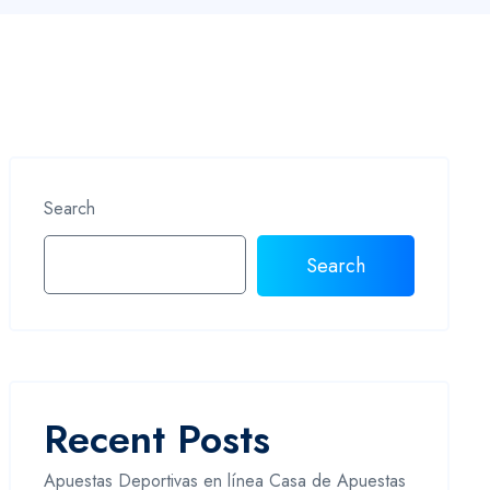
Search
Search
Recent Posts
Apuestas Deportivas en línea Casa de Apuestas