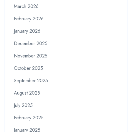
March 2026
February 2026
January 2026
December 2025
November 2025
October 2025
September 2025
August 2025
July 2025
February 2025
January 2025