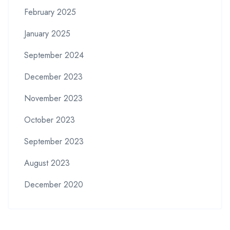
February 2025
January 2025
September 2024
December 2023
November 2023
October 2023
September 2023
August 2023
December 2020