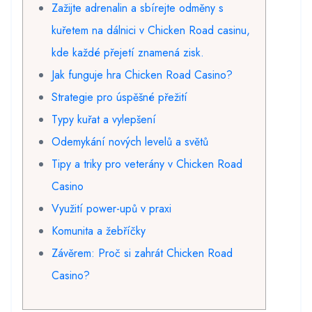
Zažijte adrenalin a sbírejte odměny s
kuřetem na dálnici v Chicken Road casinu,
kde každé přejetí znamená zisk.
Jak funguje hra Chicken Road Casino?
Strategie pro úspěšné přežití
Typy kuřat a vylepšení
Odemykání nových levelů a světů
Tipy a triky pro veterány v Chicken Road
Casino
Využití power-upů v praxi
Komunita a žebříčky
Závěrem: Proč si zahrát Chicken Road
Casino?