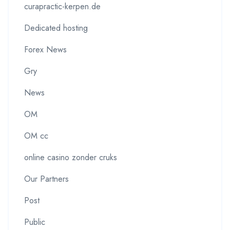
curapractic-kerpen.de
Dedicated hosting
Forex News
Gry
News
OM
OM cc
online casino zonder cruks
Our Partners
Post
Public