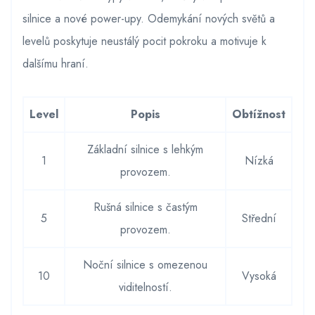
silnice a nové power-upy. Odemykání nových světů a
levelů poskytuje neustálý pocit pokroku a motivuje k
dalšímu hraní.
Level
Popis
Obtížnost
Základní silnice s lehkým
1
Nízká
provozem.
Rušná silnice s častým
5
Střední
provozem.
Noční silnice s omezenou
10
Vysoká
viditelností.