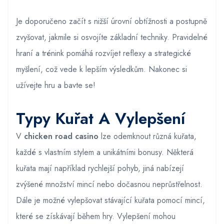
Je doporučeno začít s nižší úrovní obtížnosti a postupně
zvyšovat, jakmile si osvojíte základní techniky. Pravidelné
hraní a trénink pomáhá rozvíjet reflexy a strategické
myšlení, což vede k lepším výsledkům. Nakonec si
užívejte hru a bavte se!
Typy Kuřat A Vylepšení
V
chicken road casino
lze odemknout různá kuřata,
každé s vlastním stylem a unikátními bonusy. Některá
kuřata mají například rychlejší pohyb, jiná nabízejí
zvýšené množství mincí nebo dočasnou neprůstřelnost.
Dále je možné vylepšovat stávající kuřata pomocí mincí,
které se získávají během hry. Vylepšení mohou