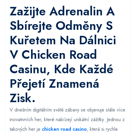
Zažijte Adrenalin A
Sbírejte Odměny S
Kuřetem Na Dálnici
V Chicken Road
Casinu, Kde Každé
Přejetí Znamená
Zisk.
V dnešním digitálním světě zábavy se objevuje stále více
inovativních her, které nabízejí unikátní zážitky. Jednou z
takových her je
chicken road casino
, která si rychle