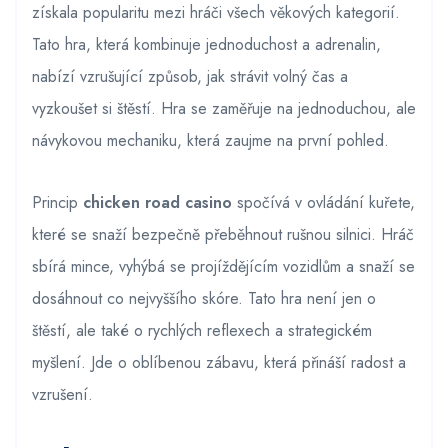
získala popularitu mezi hráči všech věkových kategorií.
Tato hra, která kombinuje jednoduchost a adrenalin,
nabízí vzrušující způsob, jak strávit volný čas a
vyzkoušet si štěstí. Hra se zaměřuje na jednoduchou, ale
návykovou mechaniku, která zaujme na první pohled.
Princip
chicken road casino
spočívá v ovládání kuřete,
které se snaží bezpečně přeběhnout rušnou silnici. Hráč
sbírá mince, vyhýbá se projíždějícím vozidlům a snaží se
dosáhnout co nejvyššího skóre. Tato hra není jen o
štěstí, ale také o rychlých reflexech a strategickém
myšlení. Jde o oblíbenou zábavu, která přináší radost a
vzrušení.