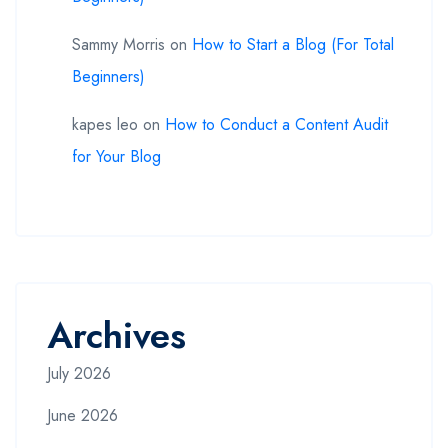
Sammy Morris
on
How to Start a Blog (For Total
Beginners)
kapes leo
on
How to Conduct a Content Audit
for Your Blog
Archives
July 2026
June 2026