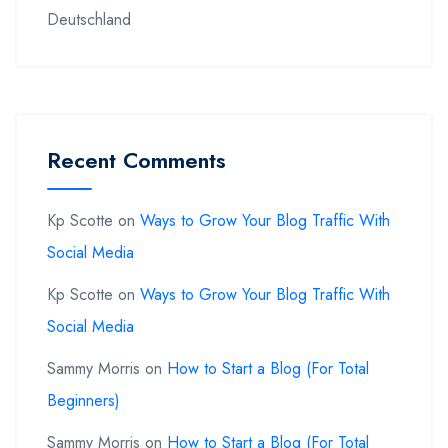
Deutschland
Recent Comments
Kp Scotte
on
Ways to Grow Your Blog Traffic With
Social Media
Kp Scotte
on
Ways to Grow Your Blog Traffic With
Social Media
Sammy Morris
on
How to Start a Blog (For Total
Beginners)
Sammy Morris
on
How to Start a Blog (For Total