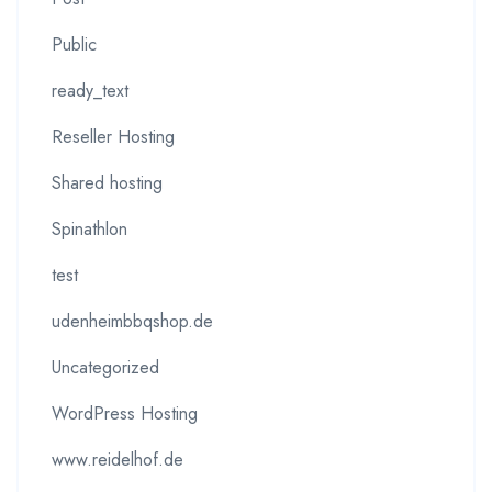
Public
ready_text
Reseller Hosting
Shared hosting
Spinathlon
test
udenheimbbqshop.de
Uncategorized
WordPress Hosting
www.reidelhof.de