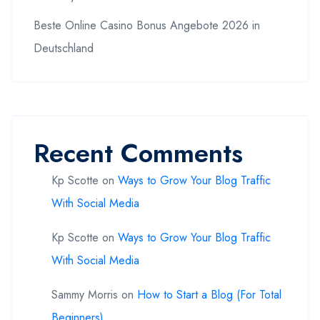
Beste Online Casino Bonus Angebote 2026 in
Deutschland
Recent Comments
Kp Scotte
on
Ways to Grow Your Blog Traffic
With Social Media
Kp Scotte
on
Ways to Grow Your Blog Traffic
With Social Media
Sammy Morris
on
How to Start a Blog (For Total
Beginners)