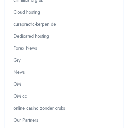
climatica.org.uk
Cloud hosting
curapractic-kerpen.de
Dedicated hosting
Forex News
Gry
News
OM
OM cc
online casino zonder cruks
Our Partners