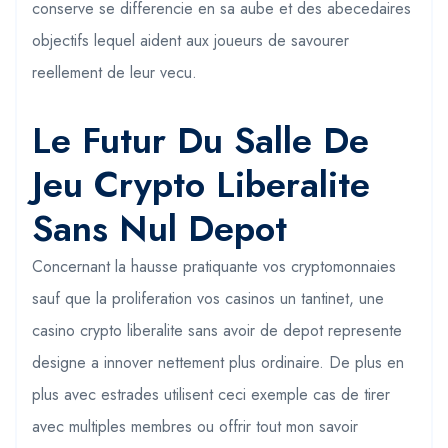
conserve se differencie en sa aube et des abecedaires
objectifs lequel aident aux joueurs de savourer
reellement de leur vecu.
Le Futur Du Salle De
Jeu Crypto Liberalite
Sans Nul Depot
Concernant la hausse pratiquante vos cryptomonnaies
sauf que la proliferation vos casinos un tantinet, une
casino crypto liberalite sans avoir de depot represente
designe a innover nettement plus ordinaire. De plus en
plus avec estrades utilisent ceci exemple cas de tirer
avec multiples membres ou offrir tout mon savoir