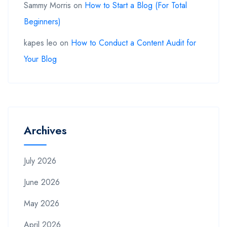
Sammy Morris
on
How to Start a Blog (For Total
Beginners)
kapes leo
on
How to Conduct a Content Audit for
Your Blog
Archives
July 2026
June 2026
May 2026
April 2026