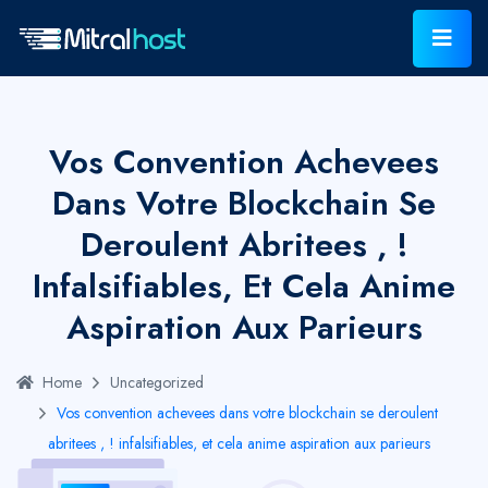
Vos Convention Achevees
Dans Votre Blockchain Se
Deroulent Abritees , !
Infalsifiables, Et Cela Anime
Aspiration Aux Parieurs
Home
Uncategorized
Vos convention achevees dans votre blockchain se deroulent
abritees , ! infalsifiables, et cela anime aspiration aux parieurs