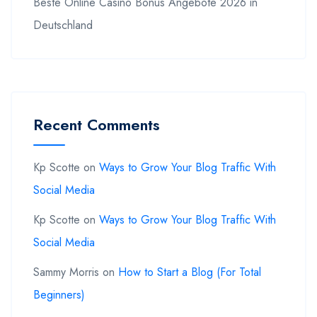
Beste Online Casino Bonus Angebote 2026 in
Deutschland
Recent Comments
Kp Scotte
on
Ways to Grow Your Blog Traffic With
Social Media
Kp Scotte
on
Ways to Grow Your Blog Traffic With
Social Media
Sammy Morris
on
How to Start a Blog (For Total
Beginners)