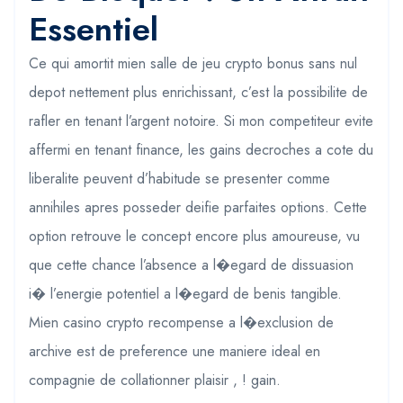
Essentiel
Ce qui amortit mien salle de jeu crypto bonus sans nul
depot nettement plus enrichissant, c’est la possibilite de
rafler en tenant l’argent notoire. Si mon competiteur evite
affermi en tenant finance, les gains decroches a cote du
liberalite peuvent d’habitude se presenter comme
annihiles apres posseder deifie parfaites options. Cette
option retrouve le concept encore plus amoureuse, vu
que cette chance l’absence a l�egard de dissuasion
i� l’energie potentiel a l�egard de benis tangible.
Mien casino crypto recompense a l�exclusion de
archive est de preference une maniere ideal en
compagnie de collationner plaisir , ! gain.