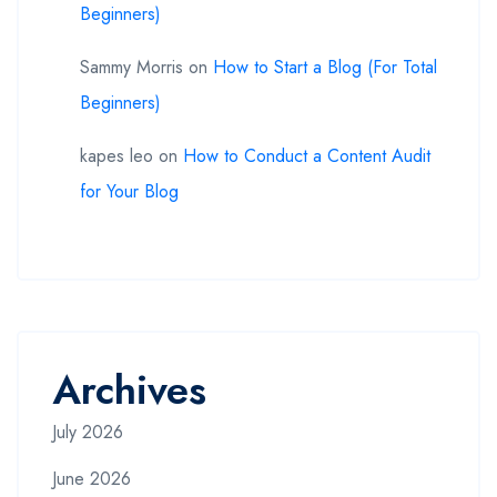
Beginners)
Sammy Morris
on
How to Start a Blog (For Total
Beginners)
kapes leo
on
How to Conduct a Content Audit
for Your Blog
Archives
July 2026
June 2026