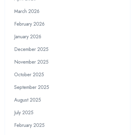
March 2026
February 2026
January 2026
December 2025
November 2025
October 2025
September 2025
August 2025
July 2025
February 2025