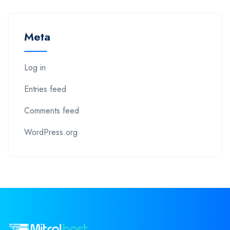
Meta
Log in
Entries feed
Comments feed
WordPress.org