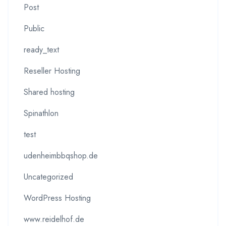
Post
Public
ready_text
Reseller Hosting
Shared hosting
Spinathlon
test
udenheimbbqshop.de
Uncategorized
WordPress Hosting
www.reidelhof.de