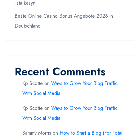
lista kasyn
Beste Online Casino Bonus Angebote 2026 in
Deutschland
Recent Comments
Kp Scotte
on
Ways to Grow Your Blog Traffic
With Social Media
Kp Scotte
on
Ways to Grow Your Blog Traffic
With Social Media
Sammy Morris
on
How to Start a Blog (For Total