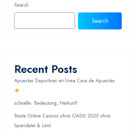
Search
Search
Recent Posts
Apuestas Deportivas en línea Casa de Apuestas
schnelle: Bedeutung, Herkunft
Beste Online Casinos ohne OASIS 2025 ohne
Sperrdatei & Limit