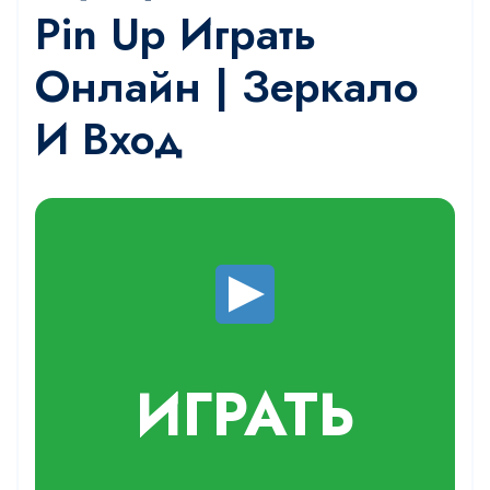
Pin Up Играть
Онлайн | Зеркало
И Вход
ИГРАТЬ