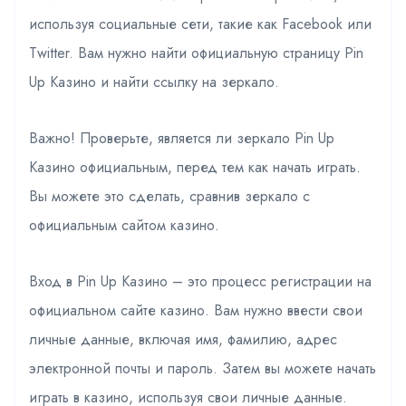
используя социальные сети, такие как Facebook или
Twitter. Вам нужно найти официальную страницу Pin
Up Казино и найти ссылку на зеркало.
Важно! Проверьте, является ли зеркало Pin Up
Казино официальным, перед тем как начать играть.
Вы можете это сделать, сравнив зеркало с
официальным сайтом казино.
Вход в Pin Up Казино – это процесс регистрации на
официальном сайте казино. Вам нужно ввести свои
личные данные, включая имя, фамилию, адрес
электронной почты и пароль. Затем вы можете начать
играть в казино, используя свои личные данные.