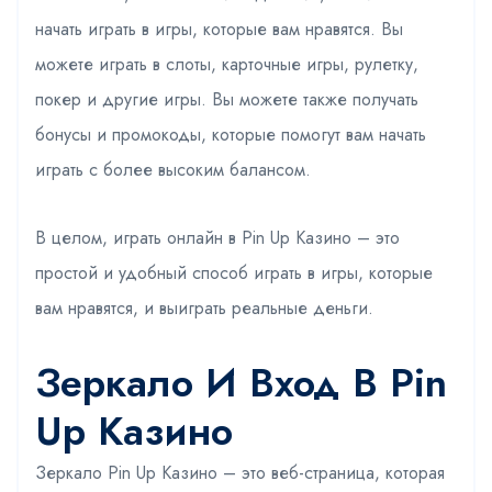
начать играть в игры, которые вам нравятся. Вы
можете играть в слоты, карточные игры, рулетку,
покер и другие игры. Вы можете также получать
бонусы и промокоды, которые помогут вам начать
играть с более высоким балансом.
В целом, играть онлайн в Pin Up Казино – это
простой и удобный способ играть в игры, которые
вам нравятся, и выиграть реальные деньги.
Зеркало И Вход В Pin
Up Казино
Зеркало Pin Up Казино – это веб-страница, которая