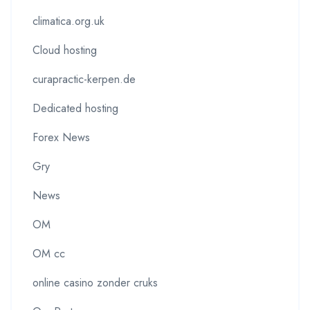
climatica.org.uk
Cloud hosting
curapractic-kerpen.de
Dedicated hosting
Forex News
Gry
News
OM
OM cc
online casino zonder cruks