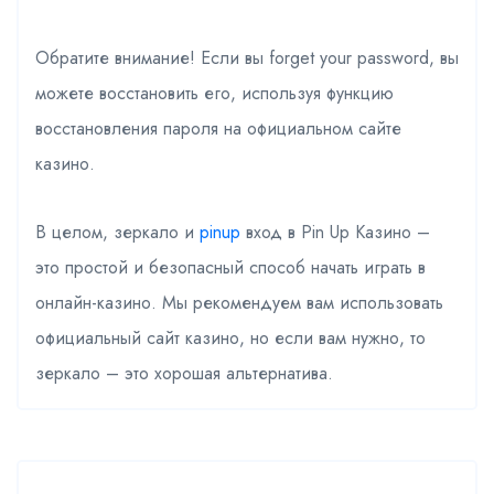
Обратите внимание! Если вы forget your password, вы
можете восстановить его, используя функцию
восстановления пароля на официальном сайте
казино.
В целом, зеркало и
pinup
вход в Pin Up Казино –
это простой и безопасный способ начать играть в
онлайн-казино. Мы рекомендуем вам использовать
официальный сайт казино, но если вам нужно, то
зеркало – это хорошая альтернатива.