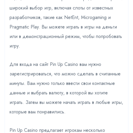
широкий выбор игр, включая слоты от известных
разработчиков, такие как NetEnt, Microgaming и
Pragmatic Play. Вы можете играть в игры на деньги
или в демонстрационный режим, чтобы попробовать
игру.
Для входа на сайт Pin Up Casino вам нужно
зарегистрироваться, что можно сделать в считанные
минуты. Вам нужно только ввести свои контактные
данные и выбрать валюту, в которой вы хотите
играть. Затем вы можете начать играть в любые игры,
которые вам понравились.
Pin Up Casino предлагает игрокам несколько