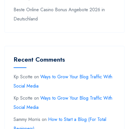
Beste Online Casino Bonus Angebote 2026 in
Deutschland
Recent Comments
Kp Scotte
on
Ways to Grow Your Blog Traffic With
Social Media
Kp Scotte
on
Ways to Grow Your Blog Traffic With
Social Media
Sammy Morris
on
How to Start a Blog (For Total
Beginners)