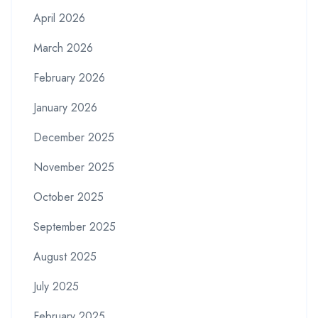
April 2026
March 2026
February 2026
January 2026
December 2025
November 2025
October 2025
September 2025
August 2025
July 2025
February 2025