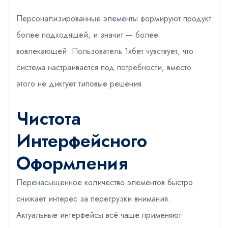
Персонализированные элементы формируют продукт
более подходящей, и значит — более
вовлекающей. Пользователь 1хбет чувствует, что
система настраивается под потребности, вместо
этого не диктует типовые решения.
Чистота
Интерфейсного
Оформления
Перенасыщенное количество элементов быстро
снижает интерес за перегрузки внимания.
Актуальные интерфейсы всё чаще применяют