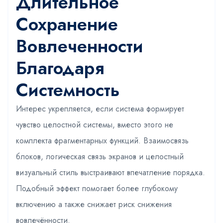
Длительное
Сохранение
Вовлеченности
Благодаря
Системность
Интерес укрепляется, если система формирует
чувство целостной системы, вместо этого не
комплекта фрагментарных функций. Взаимосвязь
блоков, логическая связь экранов и целостный
визуальный стиль выстраивают впечатление порядка.
Подобный эффект помогает более глубокому
включению а также снижает риск снижения
вовлечённости.