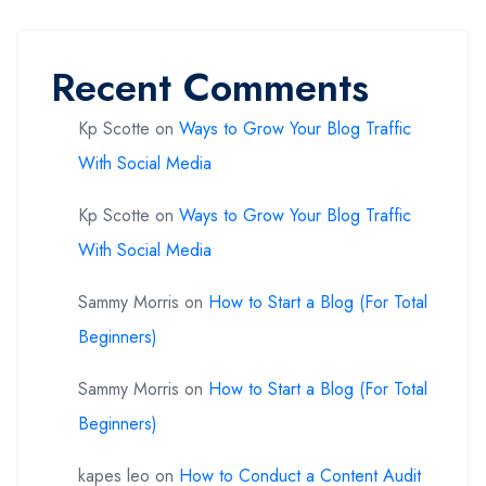
Recent Comments
Kp Scotte
on
Ways to Grow Your Blog Traffic
With Social Media
Kp Scotte
on
Ways to Grow Your Blog Traffic
With Social Media
Sammy Morris
on
How to Start a Blog (For Total
Beginners)
Sammy Morris
on
How to Start a Blog (For Total
Beginners)
kapes leo
on
How to Conduct a Content Audit