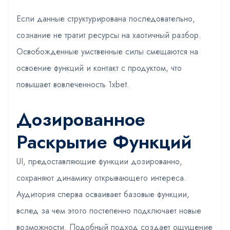
Если данные структурирована последовательно,
сознание не тратит ресурсы на хаотичный разбор.
Освобожденные умственные силы смещаются на
освоение функций и контакт с продуктом, что
повышает вовлеченность 1xbet.
Дозированное
Раскрытие Функций
UI, предоставляющие функции дозированно,
сохраняют динамику открывающего интереса.
Аудитория сперва осваивает базовые функции,
вслед за чем этого постепенно подключает новые
возможности. Подобный подход создает ощущение