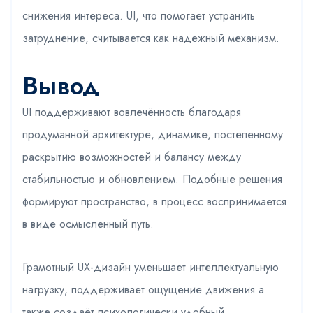
снижения интереса. UI, что помогает устранить
затруднение, считывается как надежный механизм.
Вывод
UI поддерживают вовлечённость благодаря
продуманной архитектуре, динамике, постепенному
раскрытию возможностей и балансу между
стабильностью и обновлением. Подобные решения
формируют пространство, в процесс воспринимается
в виде осмысленный путь.
Грамотный UX-дизайн уменьшает интеллектуальную
нагрузку, поддерживает ощущение движения а
также создаёт психологически удобный