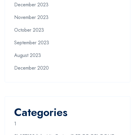
December 2023
November 2023
October 2023
September 2023
August 2023
December 2020
Categories
1