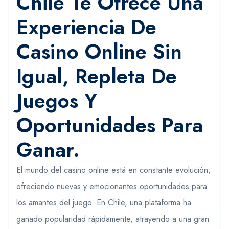
Chile Te Ofrece Una
Experiencia De
Casino Online Sin
Igual, Repleta De
Juegos Y
Oportunidades Para
Ganar.
El mundo del casino online está en constante evolución,
ofreciendo nuevas y emocionantes oportunidades para
los amantes del juego. En Chile, una plataforma ha
ganado popularidad rápidamente, atrayendo a una gran