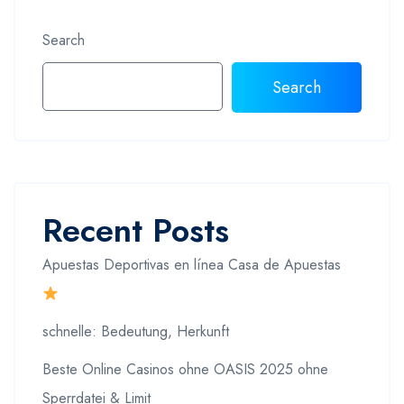
Search
Search
Recent Posts
Apuestas Deportivas en línea Casa de Apuestas
schnelle: Bedeutung, Herkunft
Beste Online Casinos ohne OASIS 2025 ohne
Sperrdatei & Limit