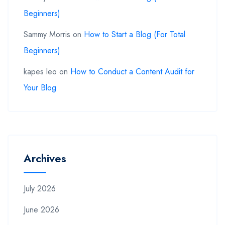
Beginners)
Sammy Morris
on
How to Start a Blog (For Total
Beginners)
kapes leo
on
How to Conduct a Content Audit for
Your Blog
Archives
July 2026
June 2026