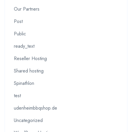
Our Partners
Post
Public
ready_text
Reseller Hosting
Shared hosting
Spinathlon
test
udenheimbbqshop.de
Uncategorized