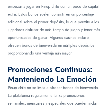
empezar a jugar en Pinup chile con un poco de capital
extra. Estos bonos suelen consistir en un porcentaje
adicional sobre el primer depósito, lo que permite a los
jugadores disfrutar de más tiempo de juego y tener más
oportunidades de ganar. Algunos casinos incluso
ofrecen bonos de bienvenida en múltiples depósitos,
proporcionando una ventaja aún mayor.
Promociones Continuas:
Manteniendo La Emoción
Pinup chile no se limita a ofrecer bonos de bienvenida.
La plataforma regularmente lanza promociones
semanales, mensuales y especiales que pueden incluir