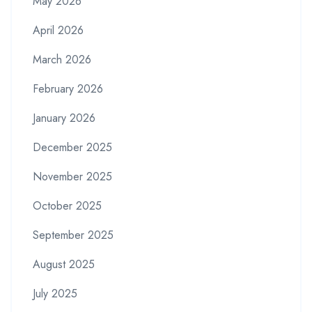
May 2026
April 2026
March 2026
February 2026
January 2026
December 2025
November 2025
October 2025
September 2025
August 2025
July 2025