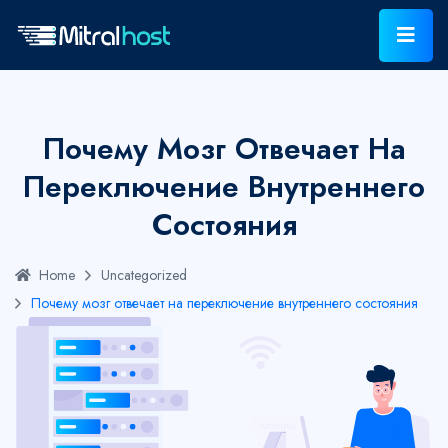
Почему Мозг Отвечает На
Переключение Внутреннего
Состояния
Home
Uncategorized
Почему мозг отвечает на переключение внутреннего состояния