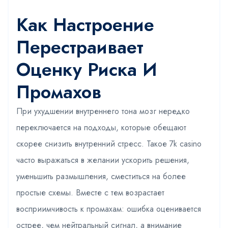
Как Настроение
Перестраивает
Оценку Риска И
Промахов
При ухудшении внутреннего тона мозг нередко
переключается на подходы, которые обещают
скорее снизить внутренний стресс. Такое 7k casino
часто выражаться в желании ускорить решения,
уменьшить размышления, сместиться на более
простые схемы. Вместе с тем возрастает
восприимчивость к промахам: ошибка оценивается
острее, чем нейтральный сигнал, а внимание