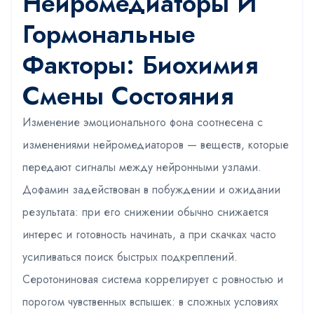
Нейромедиаторы И
Гормональные
Факторы: Биохимия
Смены Состояния
Изменение эмоционального фона соотнесена с
изменениями нейромедиаторов — веществ, которые
передают сигналы между нейронными узлами.
Дофамин задействован в побуждении и ожидании
результата: при его снижении обычно снижается
интерес и готовность начинать, а при скачках часто
усиливаться поиск быстрых подкреплений.
Серотониновая система коррелирует с ровностью и
порогом чувственных вспышек: в сложных условиях