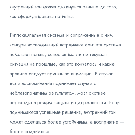
внутренний тон может сдвинуться раньше до того,
как сформулирована причина.
Гиппокампальная система и сопряженные с ним
контуры воспоминаний встраивают фон: эта система
помогают понять, сопоставима ли ли текущая
ситуация на прошлые, как это кончалось и какие
правила следует принять во внимание. В случае
если воспоминания поднимает случаи с
неблагоприятным результатом, мозг охотнее
переходит в режим защиты и сдержанности. Если
поднимаются успешные решения, внутренний тон
может сделаться более устойчивым, а восприятие —
более подвижным.