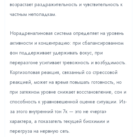
возрастает раздражительность и чувствительность к
частным неполадкам.
Норадреналиновая система определяет на уровень
активности и концентрацию: при сбалансированном
фон поддерживает удерживать фокус, при
переразгоне усиливает тревожность и возбудимость.
Кортизоловая реакция, связанный со стрессовой
реакцией, может на время повышать готовность, но
при затяжном уровне снижает восстановление, сон и
способность к уравновешенной оценке ситуации. Из-
за этого внутренний тон 7к — это не «черта»
характера, а показатель текущей биохимии и
перегруза на нервную сеть.