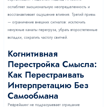
ослабляет эмоциональную неопределенность и
восстанавливает ощущение влияния. Третий прием
— ограничение внешних сигналов: исключить
ненужные каналы перегруза, убрать второстепенные
вкладки, сократить частоту свитчей.
Когнитивная
Перестройка Смысла:
Как Перестраивать
Интерпретацию Без
Самообмана
Рефрейминг не подразумевает отрицание