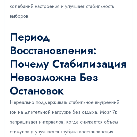
колебаний настроения и улучшает стабильность
выборов.
Период
Восстановления:
Почему Стабилизация
Невозможна Без
Остановок
Нереально поддерживать стабильное внутренний
тон на длительной нагрузке без отдыха. Мозг 7к
запрашивает интервалов, когда снижается объем
стимулов и улучшается глубина восстановления.