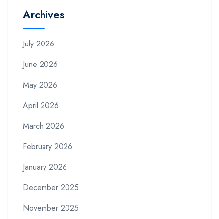
Archives
July 2026
June 2026
May 2026
April 2026
March 2026
February 2026
January 2026
December 2025
November 2025