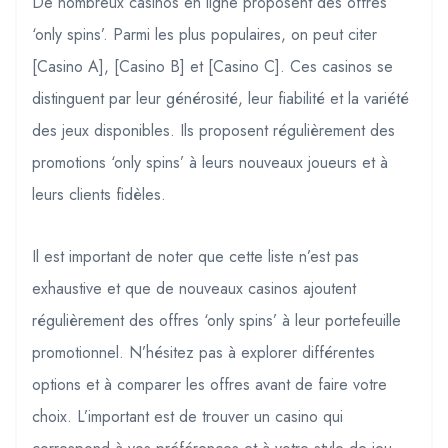
De nombreux casinos en ligne proposent des offres
‘only spins’. Parmi les plus populaires, on peut citer
[Casino A], [Casino B] et [Casino C]. Ces casinos se
distinguent par leur générosité, leur fiabilité et la variété
des jeux disponibles. Ils proposent régulièrement des
promotions ‘only spins’ à leurs nouveaux joueurs et à
leurs clients fidèles.
Il est important de noter que cette liste n’est pas
exhaustive et que de nouveaux casinos ajoutent
régulièrement des offres ‘only spins’ à leur portefeuille
promotionnel. N’hésitez pas à explorer différentes
options et à comparer les offres avant de faire votre
choix. L’important est de trouver un casino qui