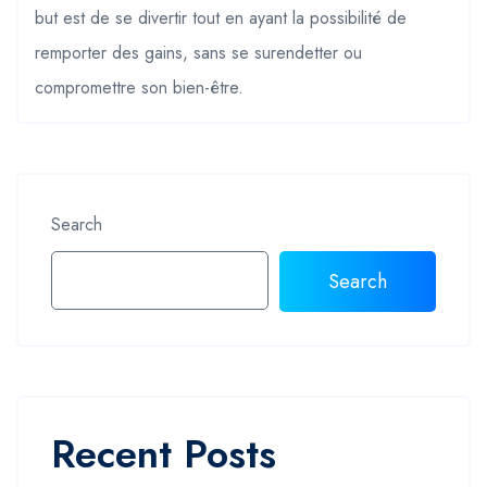
but est de se divertir tout en ayant la possibilité de
remporter des gains, sans se surendetter ou
compromettre son bien-être.
Search
Search
Recent Posts