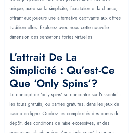
unique, axée sur la simplicité, l’excitation et la chance,
offrant aux joueurs une alternative captivante aux offres
traditionnelles. Explorez avec nous cette nouvelle
dimension des sensations fortes virtuelles.
L’attrait De La
Simplicité : Qu’est-Ce
Que ‘only Spins’?
Le concept de ‘only spins’ se concentre sur l’essentiel :
les tours gratuits, ou parties gratuites, dans les jeux de
casino en ligne. Oubliez les complexités des bonus de
dépôt, des conditions de mise excessives, et des
promotions alambiquées. Avec ‘only spins’, le joueur