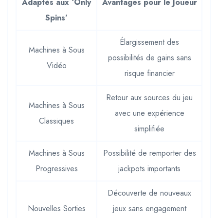
Adaptés aux ‘Only
Avantages pour le Joueur
Spins’
Élargissement des
Machines à Sous
possibilités de gains sans
Vidéo
risque financier
Retour aux sources du jeu
Machines à Sous
avec une expérience
Classiques
simplifiée
Machines à Sous
Possibilité de remporter des
Progressives
jackpots importants
Découverte de nouveaux
Nouvelles Sorties
jeux sans engagement