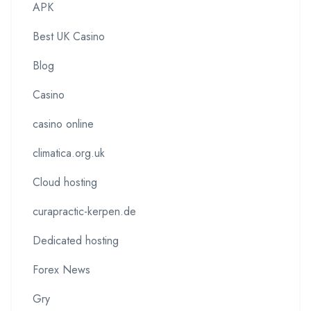
APK
Best UK Casino
Blog
Casino
casino online
climatica.org.uk
Cloud hosting
curapractic-kerpen.de
Dedicated hosting
Forex News
Gry