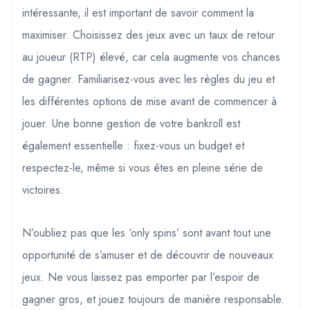
intéressante, il est important de savoir comment la
maximiser. Choisissez des jeux avec un taux de retour
au joueur (RTP) élevé, car cela augmente vos chances
de gagner. Familiarisez-vous avec les règles du jeu et
les différentes options de mise avant de commencer à
jouer. Une bonne gestion de votre bankroll est
également essentielle : fixez-vous un budget et
respectez-le, même si vous êtes en pleine série de
victoires.
N’oubliez pas que les ‘only spins’ sont avant tout une
opportunité de s’amuser et de découvrir de nouveaux
jeux. Ne vous laissez pas emporter par l’espoir de
gagner gros, et jouez toujours de manière responsable.