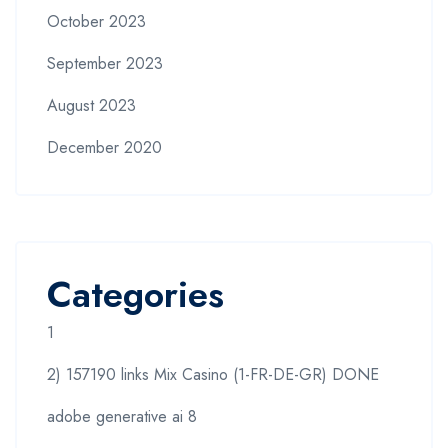
October 2023
September 2023
August 2023
December 2020
Categories
1
2) 157190 links Mix Casino (1-FR-DE-GR) DONE
adobe generative ai 8