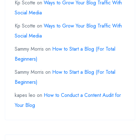
Kp Scotte
on
Ways to Grow Your Blog Traffic With
Social Media
Kp Scotte
on
Ways to Grow Your Blog Traffic With
Social Media
Sammy Morris
on
How to Start a Blog (For Total
Beginners)
Sammy Morris
on
How to Start a Blog (For Total
Beginners)
kapes leo
on
How to Conduct a Content Audit for
Your Blog