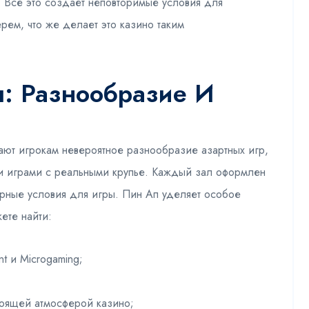
. Все это создает неповторимые условия для
ем, что же делает это казино таким
: Разнообразие И
ают игрокам невероятное разнообразие азартных игр,
ми играми с реальными крупье. Каждый зал оформлен
ерные условия для игры. Пин Ап уделяет особое
ете найти:
t и Microgaming;
тоящей атмосферой казино;