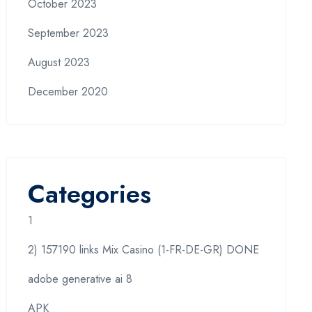
October 2023
September 2023
August 2023
December 2020
Categories
1
2) 157190 links Mix Casino (1-FR-DE-GR) DONE
adobe generative ai 8
APK