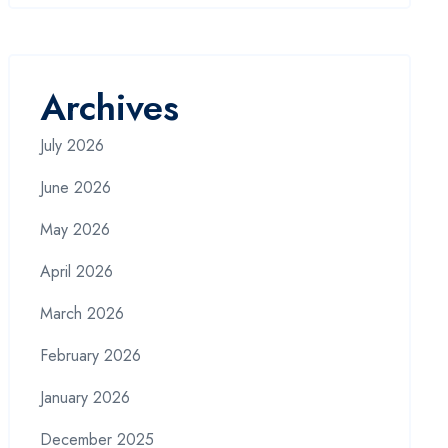
Archives
July 2026
June 2026
May 2026
April 2026
March 2026
February 2026
January 2026
December 2025