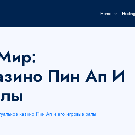
Home
Hostin
Мир:
азино Пин Ап И
алы
туальное казино Пин Ап и его игровые залы