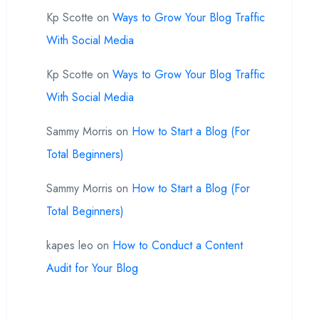
Kp Scotte
on
Ways to Grow Your Blog Traffic
With Social Media
Kp Scotte
on
Ways to Grow Your Blog Traffic
With Social Media
Sammy Morris
on
How to Start a Blog (For
Total Beginners)
Sammy Morris
on
How to Start a Blog (For
Total Beginners)
kapes leo
on
How to Conduct a Content
Audit for Your Blog