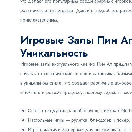
что делает его популярным среди азартных игроков
развлечения и выигрыша. Давайте подробнее разбер
привлекательным.
Игровые Залы Пин Ап
Уникальность
Игровые залы виртуального казино Пин Ап предлаг
начиная от классических слотов и заканчивая живы
в уникальном стиле, что создаёт различные атмосф
внимание игровому процессу, поэтому здесь вы мож
Слоты от ведущих разработчиков, таких как NetEn
Настольные игры — рулетка, блэкджек и покер;
Игры с живыми дилерами для знакомства с нас