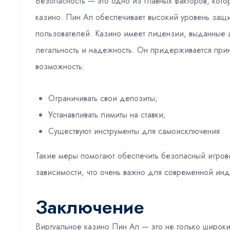
Безопасность — это одно из главных факторов, кот
казино. Пин Ап обеспечивает высокий уровень защи
пользователей. Казино имеет лицензии, выданные а
легальность и надежность. Он придерживается прин
возможность:
Ограничивать свои депозиты;
Устанавливать лимиты на ставки;
Существуют инструменты для самоисключения
Такие меры помогают обеспечить безопасный игров
зависимости, что очень важно для современной инд
Заключение
Виртуальное казино Пин Ап — это не только широки