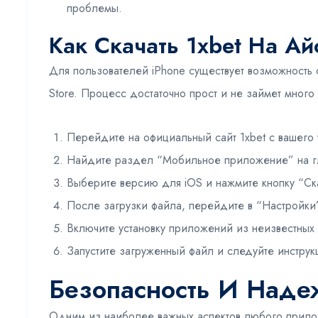
проблемы.
Как Скачать 1xbet На Ай
Для пользователей iPhone существует возможность с
Store. Процесс достаточно прост и не займет мног
Перейдите на официальный сайт 1xbet с вашего 
Найдите раздел “Мобильное приложение” на гл
Выберите версию для iOS и нажмите кнопку “Ска
После загрузки файла, перейдите в “Настройки”
Включите установку приложений из неизвестных и
Запустите загруженный файл и следуйте инструк
Безопасность И Наде
Одним из наиболее важных аспектов любого приложе