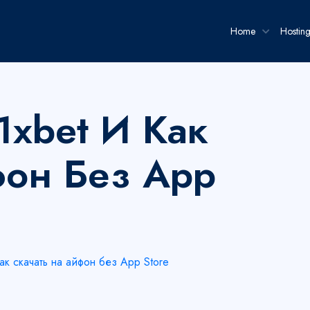
Home
Hostin
1xbet И Как
фон Без App
ак скачать на айфон без App Store