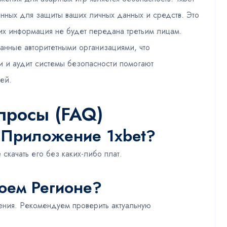
нных для защиты ваших личных данных и средств. Это
 их информация не будет передана третьим лицам.
ыданные авторитетными организациями, что
и и аудит системы безопасности помогают
ей.
просы (FAQ)
 Приложение 1xbet?
скачать его без каких-либо плат.
Моем Регионе?
чения. Рекомендуем проверить актуальную