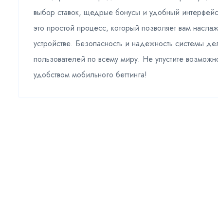
выбор ставок, щедрые бонусы и удобный интерфейс
это простой процесс, который позволяет вам насла
устройстве. Безопасность и надежность системы де
пользователей по всему миру. Не упустите возможно
удобством мобильного беттинга!