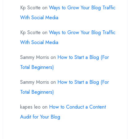
Kp Scotte
on
Ways to Grow Your Blog Traffic
With Social Media
Kp Scotte
on
Ways to Grow Your Blog Traffic
With Social Media
Sammy Morris
on
How to Start a Blog (For
Total Beginners)
Sammy Morris
on
How to Start a Blog (For
Total Beginners)
kapes leo
on
How to Conduct a Content
Audit for Your Blog