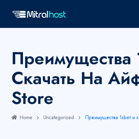
Преимущества 
Скачать На Ай
Store
Home
Uncategorized
Преимущества 1xbet и к