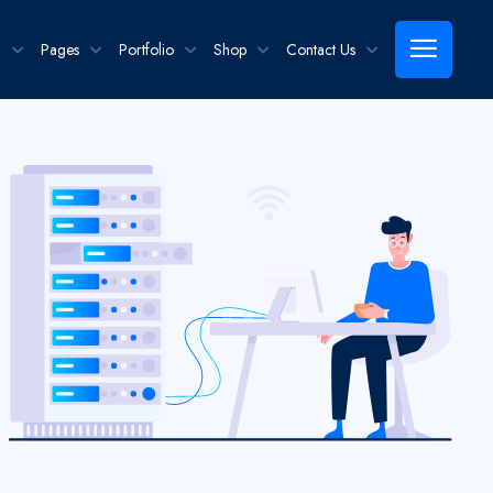
g
Pages
Portfolio
Shop
Contact Us