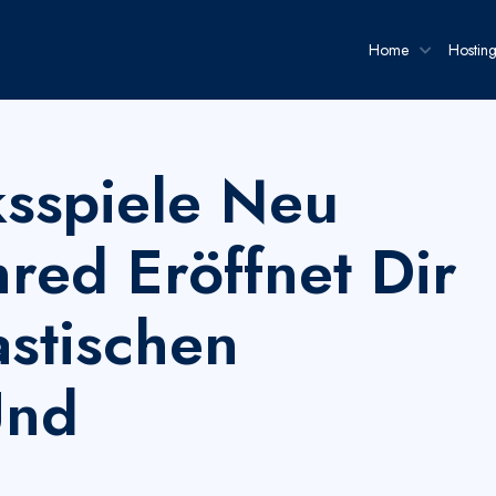
Home
Hostin
ksspiele Neu
red Eröffnet Dir
astischen
Und