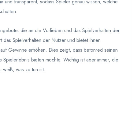
r und transparent, sodass Spieler genau wissen, welche
chütten.
ngebote, die an die Vorlieben und das Spielverhalten der
t das Spielverhalten der Nutzer und bietet ihnen
auf Gewinne erhöhen. Dies zeigt, dass betonred seinen
s Spielerlebnis bieten möchte. Wichtig ist aber immer, die
 weiß, was zu tun ist.