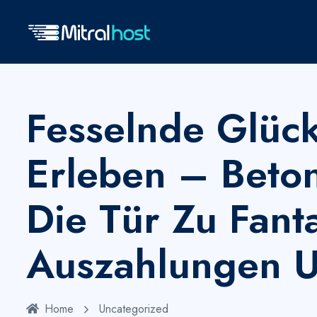
Fesselnde Glüc
Erleben – Beton
Die Tür Zu Fant
Auszahlungen 
Home
Uncategorized