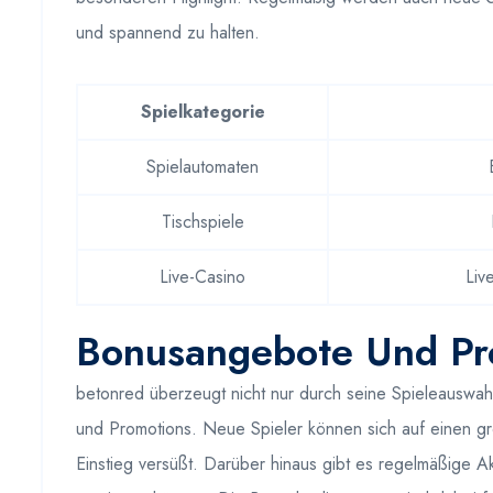
und spannend zu halten.
Spielkategorie
Spielautomaten
Tischspiele
Live-Casino
Liv
Bonusangebote Und Pr
betonred überzeugt nicht nur durch seine Spieleauswah
und Promotions. Neue Spieler können sich auf einen 
Einstieg versüßt. Darüber hinaus gibt es regelmäßige Ak