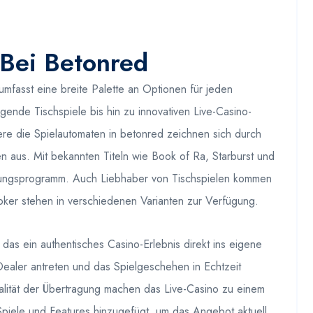
 Bei Betonred
mfasst eine breite Palette an Optionen für jeden
ende Tischspiele bis hin zu innovativen Live-Casino-
dere die Spielautomaten in betonred zeichnen sich durch
 aus. Mit bekannten Titeln wie Book of Ra, Starburst und
haltungsprogramm. Auch Liebhaber von Tischspielen kommen
Poker stehen in verschiedenen Varianten zur Verfügung.
 das ein authentisches Casino-Erlebnis direkt ins eigene
ealer antreten und das Spielgeschehen in Echtzeit
alität der Übertragung machen das Live-Casino zu einem
iele und Features hinzugefügt, um das Angebot aktuell