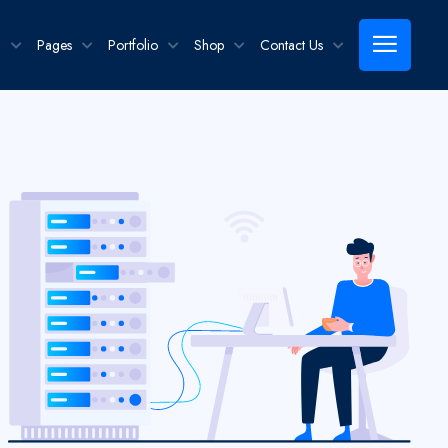
g
Pages
Portfolio
Shop
Contact Us