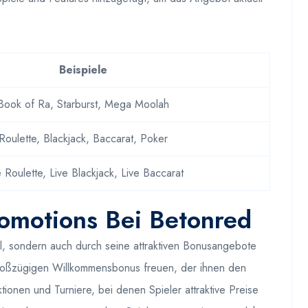
Beispiele
Book of Ra, Starburst, Mega Moolah
Roulette, Blackjack, Baccarat, Poker
e Roulette, Live Blackjack, Live Baccarat
omotions Bei Betonred
l, sondern auch durch seine attraktiven Bonusangebote
großzügigen Willkommensbonus freuen, der ihnen den
tionen und Turniere, bei denen Spieler attraktive Preise