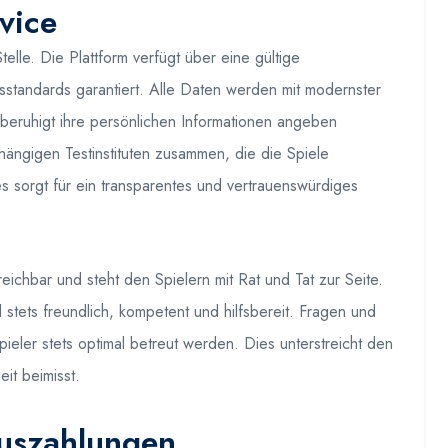
vice
telle. Die Plattform verfügt über eine gültige
itsstandards garantiert. Alle Daten werden mit modernster
 beruhigt ihre persönlichen Informationen angeben
ängigen Testinstituten zusammen, die die Spiele
es sorgt für ein transparentes und vertrauenswürdiges
ichbar und steht den Spielern mit Rat und Tat zur Seite.
 stets freundlich, kompetent und hilfsbereit. Fragen und
ieler stets optimal betreut werden. Dies unterstreicht den
it beimisst.
uszahlungen