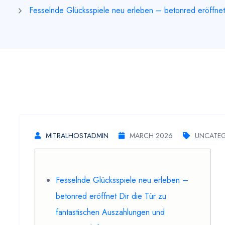
Fesselnde Glücksspiele neu erleben – betonred eröffnet
MITRALHOSTADMIN
MARCH 2026
UNCATE
Fesselnde Glücksspiele neu erleben –
betonred eröffnet Dir die Tür zu
fantastischen Auszahlungen und