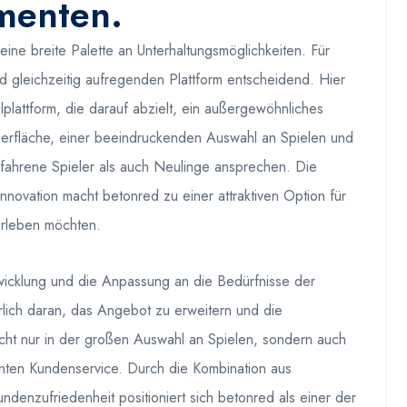
menten.
eine breite Palette an Unterhaltungsmöglichkeiten. Für
nd gleichzeitig aufregenden Plattform entscheidend. Hier
lplattform, die darauf abzielt, ein außergewöhnliches
berfläche, einer beeindruckenden Auswahl an Spielen und
fahrene Spieler als auch Neulinge ansprechen. Die
nnovation macht betonred zu einer attraktiven Option für
 erleben möchten.
wicklung und die Anpassung an die Bedürfnisse der
erlich daran, das Angebot zu erweitern und die
nicht nur in der großen Auswahl an Spielen, sondern auch
nten Kundenservice. Durch die Kombination aus
denzufriedenheit positioniert sich betonred als einer der