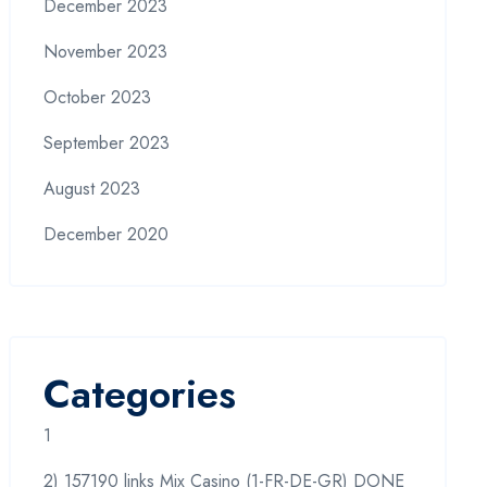
December 2023
November 2023
October 2023
September 2023
August 2023
December 2020
Categories
1
2) 157190 links Mix Casino (1-FR-DE-GR) DONE