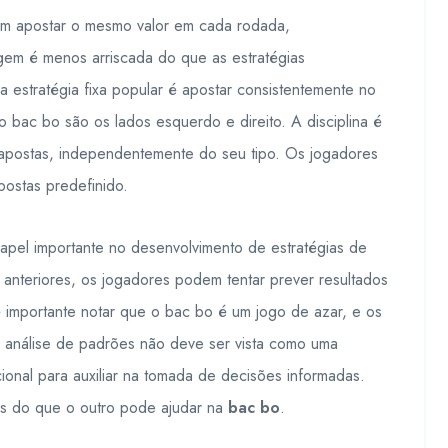
lvem apostar o mesmo valor em cada rodada,
gem é menos arriscada do que as estratégias
 estratégia fixa popular é apostar consistentemente no
o bac bo são os lados esquerdo e direito. A disciplina é
 apostas, independentemente do seu tipo. Os jogadores
postas predefinido.
el importante no desenvolvimento de estratégias de
s anteriores, os jogadores podem tentar prever resultados
é importante notar que o bac bo é um jogo de azar, e os
 a análise de padrões não deve ser vista como uma
ional para auxiliar na tomada de decisões informadas.
es do que o outro pode ajudar na
bac bo
.