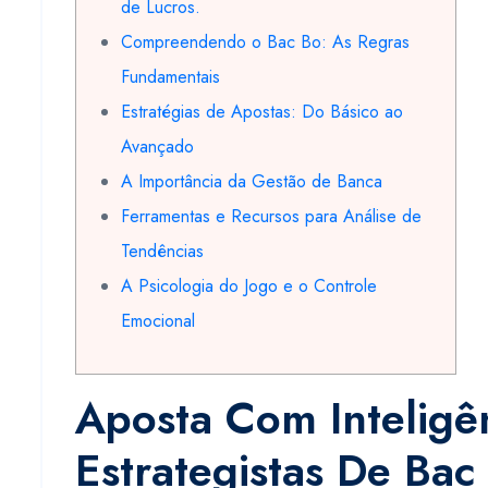
de Lucros.
Compreendendo o Bac Bo: As Regras
Fundamentais
Estratégias de Apostas: Do Básico ao
Avançado
A Importância da Gestão de Banca
Ferramentas e Recursos para Análise de
Tendências
A Psicologia do Jogo e o Controle
Emocional
Aposta Com Inteligê
Estrategistas De Ba