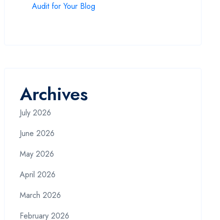
Audit for Your Blog
Archives
July 2026
June 2026
May 2026
April 2026
March 2026
February 2026