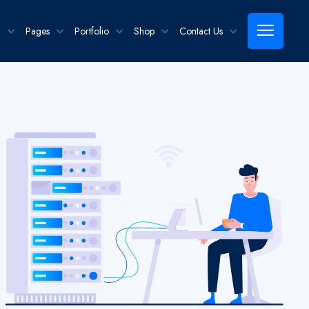
g
Pages
Portfolio
Shop
Contact Us