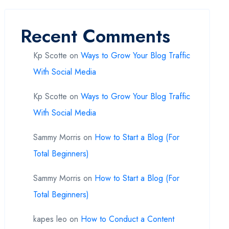
Recent Comments
Kp Scotte
on
Ways to Grow Your Blog Traffic
With Social Media
Kp Scotte
on
Ways to Grow Your Blog Traffic
With Social Media
Sammy Morris
on
How to Start a Blog (For
Total Beginners)
Sammy Morris
on
How to Start a Blog (For
Total Beginners)
kapes leo
on
How to Conduct a Content