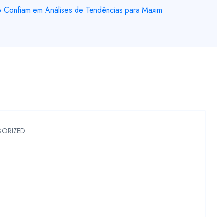
bo Confiam em Análises de Tendências para Maxim
GORIZED