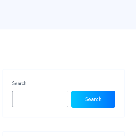
Search
Search