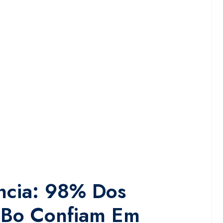
ncia: 98% Dos
c Bo Confiam Em