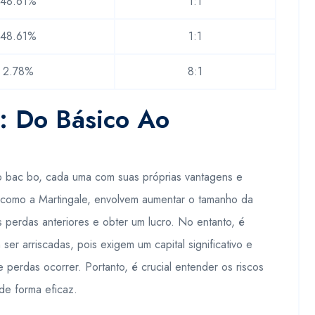
48.61%
1:1
48.61%
1:1
2.78%
8:1
: Do Básico Ao
no bac bo, cada uma com suas próprias vantagens e
, como a Martingale, envolvem aumentar o tamanho da
perdas anteriores e obter um lucro. No entanto, é
ser arriscadas, pois exigem um capital significativo e
perdas ocorrer. Portanto, é crucial entender os riscos
de forma eficaz.