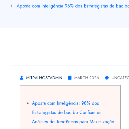
Aposta com Inteligência 98% dos Estrategistas de bac 
MITRALHOSTADMIN
MARCH 2026
UNCATE
Aposta com Inteligência: 98% dos
Estrategistas de bac bo Confiam em
Análises de Tendências para Maximização