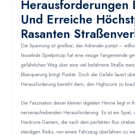
Herausforderungen 
Und Erreiche Höchst
Rasanten Straßenver
Die Spannung ist greifbar, das Adrenalin pumpt – will
fesselnde Spielprinzip hat eine riesige Fangemeinde g
gefährlichen Weg über eine viel befahrene Straße meiste
Überquerung bringt Punkte. Doch die Gefahr lauert über
Herausforderung besteht darin, den Highscore zu knack
Die Faszination dieser kleinen digitalen Henne liegt in i
nervenaufreibenden Herausforderung. Es ist ein Spiel, 
Hardcore-Gamern, die nach dem perfekten Run strebe
ständigen Risiko, von einem Fahrzeug überfahren zu we