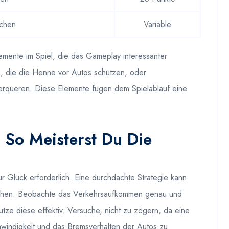
ichen
Variable
emente im Spiel, die das Gameplay interessanter
, die die Henne vor Autos schützen, oder
berqueren. Diese Elemente fügen dem Spielablauf eine
: So Meisterst Du Die
nur Glück erforderlich. Eine durchdachte Strategie kann
chen. Beobachte das Verkehrsaufkommen genau und
ze diese effektiv. Versuche, nicht zu zögern, da eine
hwindigkeit und das Bremsverhalten der Autos zu