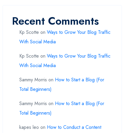
Recent Comments
Kp Scotte
on
Ways to Grow Your Blog Traffic
With Social Media
Kp Scotte
on
Ways to Grow Your Blog Traffic
With Social Media
Sammy Morris
on
How to Start a Blog (For
Total Beginners)
Sammy Morris
on
How to Start a Blog (For
Total Beginners)
kapes leo
on
How to Conduct a Content