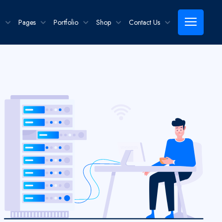
g
Pages
Portfolio
Shop
Contact Us