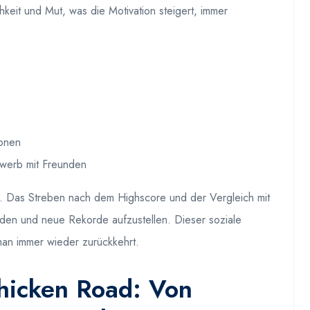
hkeit und Mut, was die Motivation steigert, immer
ionen
ewerb mit Freunden
e. Das Streben nach dem Highscore und der Vergleich mit
den und neue Rekorde aufzustellen. Dieser soziale
man immer wieder zurückkehrt.
hicken Road: Von